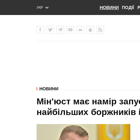
НОВИНИ
ПОДІЇ
УКР
ENG
РУС
НОВИНИ
Мін'юст має намір запу
найбільших боржників і