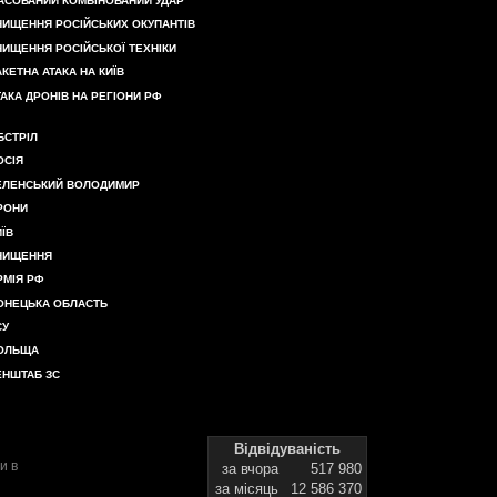
АСОВАНИЙ КОМБІНОВАНИЙ УДАР
НИЩЕННЯ РОСІЙСЬКИХ ОКУПАНТІВ
НИЩЕННЯ РОСІЙСЬКОЇ ТЕХНІКИ
АКЕТНА АТАКА НА КИЇВ
ТАКА ДРОНІВ НА РЕГІОНИ РФ
БСТРІЛ
ОСІЯ
ЕЛЕНСЬКИЙ ВОЛОДИМИР
РОНИ
ИЇВ
НИЩЕННЯ
РМІЯ РФ
ОНЕЦЬКА ОБЛАСТЬ
СУ
ОЛЬЩА
ЕНШТАБ ЗС
Відвідуваність
и в
за вчора
517 980
за місяць
12 586 370