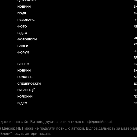
ЦЕНЗОР.НЕТ
М
НОВИНИ
З
ПОДІЇ
З
РЕЗОНАНС
Р
ФОТО
А
ВІДЕО
О
ФОТОШОПИ
Р
БЛОГИ
З
ФОРУМ
Д
БІЗНЕС
К
НОВИНИ
З
ГОЛОВНЕ
А
СПЕЦПРОЄКТИ
Д
ПУБЛІКАЦІЇ
З
КОЛОНКИ
П
ВІДЕО
Г
даючи наш сайт, Ви погоджуєтеся з
політикою конфіденційності
.
я Цензор.НЕТ може не поділяти позицію авторів. Відповідальність за матеріал
"Блоги" несуть автори текстів.