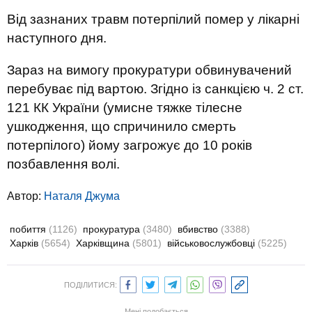
Від зазнаних травм потерпілий помер у лікарні
наступного дня.
Зараз на вимогу прокуратури обвинувачений
перебуває під вартою. Згідно із санкцією ч. 2 ст.
121 КК України (умисне тяжке тілесне
ушкодження, що спричинило смерть
потерпілого) йому загрожує до 10 років
позбавлення волі.
Автор:
Наталя Джума
побиття
(1126)
прокуратура
(3480)
вбивство
(3388)
Харків
(5654)
Харківщина
(5801)
військовослужбовці
(5225)
ПОДІЛИТИСЯ:
Мені подобається