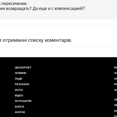
а пересечение.
ии возвращать? Да еще и с компенсацией?
 отриманні списку коментарів.
ЦЕНЗОР.НЕТ
М
НОВИНИ
З
ПОДІЇ
А
РЕЗОНАНС
Р
ФОТО
З
ВІДЕО
О
ФОТОШОПИ
З
БЛОГИ
К
ФОРУМ
Р