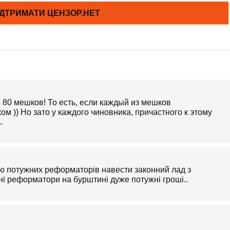
80 мешков! То есть, если каждый из мешков
м )) Но зато у каждого чиновника, причастного к этому
.
 потужних реформаторів навести законний лад з
і реформатори на бурштині дуже потужні гроші..