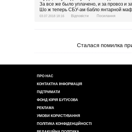
За все же было уплачено, и за провоз и з
Шо ж теперь СБУ-ам бабло янтарной маф
Відповісти
Посилання
03.07.2018 18:16
Сталася помилка при
ПРО НАС
КОНТАКТНА ІНФОРМАЦІЯ
ПІДТРИМАТИ
ФОНД ЮРІЯ БУТУСОВА
РЕКЛАМА
УМОВИ КОРИСТУВАННЯ
ПОЛІТИКА КОНФІДЕНЦІЙНОСТІ
РЕДАКЦІЙНА ПОЛІТИКА