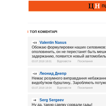
ТОП КОМЕНТАРІ
Valentin Nasus
+23
Обожаю формулировки наших силовиков: 
ополовинить, он не перестанет быть мешко
задержанию, появится новый автомобиль
Відповісти
Посилання
03.07.2018 18:01
Леонид Днепр
+10
Немає розумного виправдання небажанню
видобутком бурштину.. Заробляють потужн
Відповісти
Посилання
03.07.2018 18:04
Serg Sergeev
+8
Ну да, такую сделку сорвали гады!