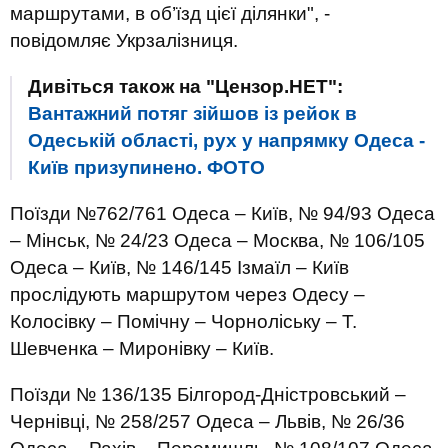
маршрутами, в об’їзд цієї ділянки", -
повідомляє Укрзалізниця.
Дивіться також на "Цензор.НЕТ":
Вантажний потяг зійшов із рейок в
Одеській області, рух у напрямку Одеса -
Київ призупинено. ФОТО
Поїзди №762/761 Одеса – Київ, № 94/93 Одеса
– Мінськ, № 24/23 Одеса – Москва, № 106/105
Одеса – Київ, № 146/145 Ізмаїл – Київ
прослідують маршрутом через Одесу –
Колосівку – Помічну – Чорноліську – Т.
Шевченка – Миронівку – Київ.
Поїзди № 136/135 Білгород-Дністровський –
Чернівці, № 258/257 Одеса – Львів, № 26/36