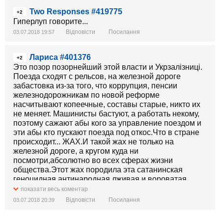
Two Responses #419775
+2
Гиперлуп говорите...
Відповісти
Посилання
03.07.2018 19:57
Лариса #401376
+2
Это позор позорнейший этой власти и Укрзалiзницi.
Поезда сходят с рельсов, на железной дороге
забастовка из-за того, что коррупция, пенсии
железнодорожникам по новой реформе
насчитывают копеечные, составы старые, никто их
не меняет. Машинисты бастуют, а работать некому,
поэтому сажают абы кого за управление поездом и
эти абы кто пускают поезда под откос.Что в стране
происходит... ЖАХ.И такой жах не только на
железной дороге, а кругом куда ни
посмотри,абсолютно во всех сферах жизни
общества.Этот жах породила эта сатанинская
геноцидная антинародная лживая и вороватая
власть.И это в период иностранной агрессии против
показати весь коментар
Украины.
Відповісти
Посилання
03.07.2018 20:39