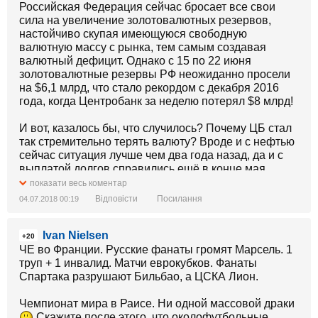
Российская Федерация сейчас бросает все свои
сила на увеличение золотовалютных резервов,
настойчиво скупая имеющуюся свободную
валютную массу с рынка, тем самым создавая
валютный дефицит. Однако с 15 по 22 июня
золотовалютные резервы РФ неожиданно просели
на $6,1 млрд, что стало рекордом с декабря 2016
года, когда Центробанк за неделю потерял $8 млрд!
И вот, казалось бы, что случилось? Почему ЦБ стал
так стремительно терять валюту? Вроде и с нефтью
сейчас ситуация лучше чем два года назад, да и с
выплатой долгов справились ещё в конце мая.
показати весь коментар
Дело в том, что в прошлом году Центробанк РФ
Відповісти
Посилання
04.07.2018 00:19
попытался поднять немного миллиардов условных
единиц на махинациях с курсом валюты. Но,
Ivan Nielsen
высокий профессионализм топ-менеджмента
+20
данного финансового учреждения привел к тому, что
ЧЕ во Франции. Русские фанаты громят Марсель. 1
банк потерял $4,5 миллиарда. Сумма не
труп + 1 инвалид. Матчи еврокубков. Фанаты
катастрофическая, конечно же, но сделав выводы из
Спартака разрушают Бильбао, а ЦСКА Лион.
ошибок, топ-менеджмент решил пойти от обратного
и начал вкладывать в золото и евро, увеличив
Чемпионат мира в Раисе. Ни одной массовой драки
содержание в сокровищнице оного до 18%.
Скажите после этого, что околофутбольные