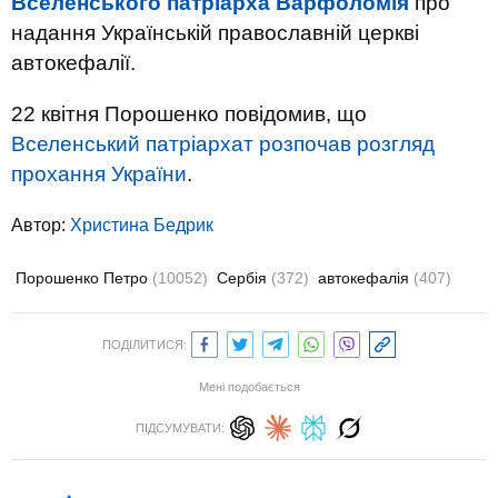
Вселенського патріарха Варфоломія
про
надання Українській православній церкві
автокефалії.
22 квітня Порошенко повідомив, що
Вселенський патріархат розпочав розгляд
прохання України
.
Автор:
Христина Бедрик
Порошенко Петро
(10052)
Сербія
(372)
автокефалія
(407)
ПОДІЛИТИСЯ:
Мені подобається
ПІДСУМУВАТИ: