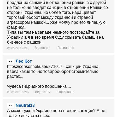
продление санкций в отношении рашки, а с другой
не только не вводит санкций в отношении Рашки со
стороны Украины, но более того, наращивает
торговый оборот между Украиной и страной
агрессором Рашкой... Уже молчу про его липецкую
фабрику...
Типа вы там на западе немного пострадайте за
Украину, а я в это время буду срывать барыши на
бизнесе с рашкой.
Відповісти
Посилання
05.07.2018 18:11
Лео Кот
+9
https://censor.net/user/271017 - санкции Украина
ввела какие то, но товарооборот стремительно
растет....
Чудеса гибридного порошенка....
Відповісти
Посилання
05.07.2018 18:16
Neutral13
+7
А может уже и Украине пора ввести санкции? А не
только дякуваты всех.