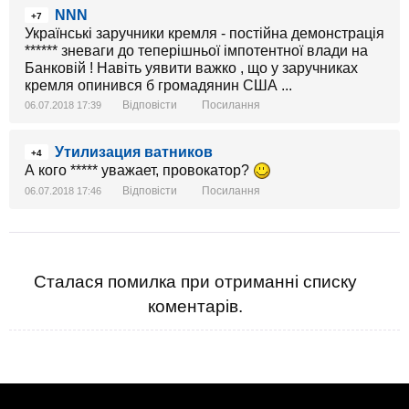
NNN
+7
Українські заручники кремля - постійна демонстрація
****** зневаги до теперішньої імпотентної влади на
Банковій ! Навіть уявити важко , що у заручниках
кремля опинився б громадянин США ...
Відповісти
Посилання
06.07.2018 17:39
Утилизация ватников
+4
А кого ***** уважает, провокатор?
Відповісти
Посилання
06.07.2018 17:46
Сталася помилка при отриманні списку
коментарів.