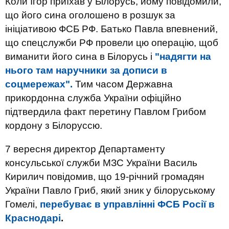
Коли Ігор приїхав у Білорусь, йому повідомили,
що його сина оголошено в розшук за
ініціативою ФСБ РФ. Батько Павла впевнений,
що спецслужби РФ провели цю операцію, щоб
виманити його сина в Білорусь і
"надягти на
нього там наручники за дописи в
соцмережах".
Тим часом Державна
прикордонна служба України офіційно
підтвердила факт перетину Павлом Грибом
кордону з Білоруссю.
7 вересня директор Департаменту
консульської служби МЗС України Василь
Кирилич повідомив, що 19-річний громадян
України Павло Гриб, який зник у білоруському
Гомелі,
перебуває в управлінні ФСБ Росії в
Краснодарі
.