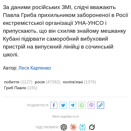
За даними російських ЗМІ, слідчі вважають
Павла Гриба прихильником забороненої в Росії
екстремістської організації УНА-УНСО і
припускають, що він схиляв знайому мешканку
Кубані підірвати саморобний вибуховий
пристрій на випускний лінійці в сочинській
школі.
Автор:
Леся Карпенко
побиття
(1127)
росія
(47262)
політв’язні
(1376)
Гриб Павло
(191)
ПОДІЛИТИСЯ:
Мені подобається
ПІДСУМУВАТИ: