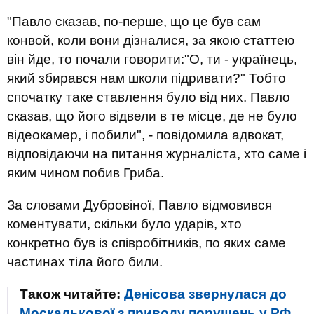
"Павло сказав, по-перше, що це був сам
конвой, коли вони дізналися, за якою статтею
він йде, то почали говорити:"О, ти - українець,
який збирався нам школи підривати?" Тобто
спочатку таке ставлення було від них. Павло
сказав, що його відвели в те місце, де не було
відеокамер, і побили", - повідомила адвокат,
відповідаючи на питання журналіста, хто саме і
яким чином побив Гриба.
За словами Дубровіної, Павло відмовився
коментувати, скільки було ударів, хто
конкретно був із співробітників, по яких саме
частинах тіла його били.
Також читайте:
Денісова звернулася до
Москалькової з приводу порушень у РФ