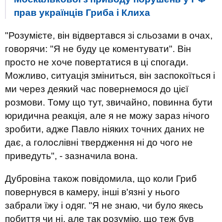
прав українців Гриба і Клиха
"Розумієте, він відвертався зі сльозами в очах,
говорячи: "Я не буду це коментувати". Він
просто не хоче повертатися в ці спогади.
Можливо, ситуація зміниться, він заспокоїться і
ми через деякий час повернемося до цієї
розмови. Тому що тут, звичайно, повинна бути
юридична реакція, але я не можу зараз нічого
зробити, адже Павло ніяких точних даних не
дає, а голослівні твердження ні до чого не
приведуть", - зазначила вона.
Дубровіна також повідомила, що коли Гриб
повернувся в камеру, інші в'язні у нього
забрали їжу і одяг. "Я не знаю, чи було якесь
побиття чи ні, але так розумію, що теж був