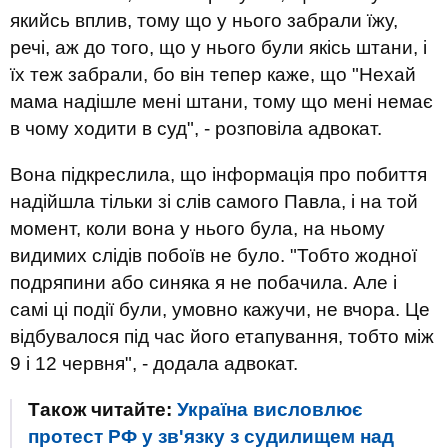
якийсь вплив, тому що у нього забрали їжу,
речі, аж до того, що у нього були якісь штани, і
їх теж забрали, бо він тепер каже, що "Нехай
мама надішле мені штани, тому що мені немає
в чому ходити в суд", - розповіла адвокат.
Вона підкреслила, що інформація про побиття
надійшла тільки зі слів самого Павла, і на той
момент, коли вона у нього була, на ньому
видимих ​​слідів побоїв не було. "Тобто жодної
подряпини або синяка я не побачила. Але і
самі ці події були, умовно кажучи, не вчора. Це
відбувалося під час його етапування, тобто між
9 і 12 червня", - додала адвокат.
Також читайте:
Україна висловлює
протест РФ у зв'язку з судилищем над