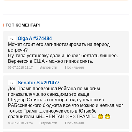
ТОП КОМЕНТАРІ
Olga A #374484
+2
Может стоит его загипнотизировать на период
встречи?
Ну, типа установку дали и не фиг болтать лишнее.
Вернется в США - можно гипноз снять.
Відповісти
Посилання
06.07.2018 21:17
Senator S #201477
+2
Дон Трамп превзошел Рейгана по многим
показателям,а по санкциям это ваще
Шедевр.Отнять за полтора года у власти из
РАБссиянского бюджета все что можно и нельзя,мог
только Трамп....,списочек есть в Ютьюбе
сравнительный...РЕЙГАН >><<ТРАМП...
Відповісти
Посилання
06.07.2018 21:24