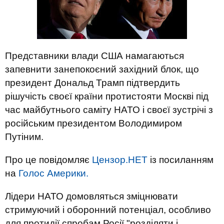
Представники влади США намагаються
запевнити занепокоєний західний блок, що
президент Дональд Трамп підтвердить
рішучість своєї країни протистояти Москві під
час майбутнього саміту НАТО і своєї зустрічі з
російським президентом Володимиром
Путіним.
Про це повідомляє
Цензор.НЕТ
із посиланням
на
Голос Америки.
Лідери НАТО домовляться зміцнювати
стримуючий і оборонний потенціал, особливо
для протидії спробам Росії "розділяти і