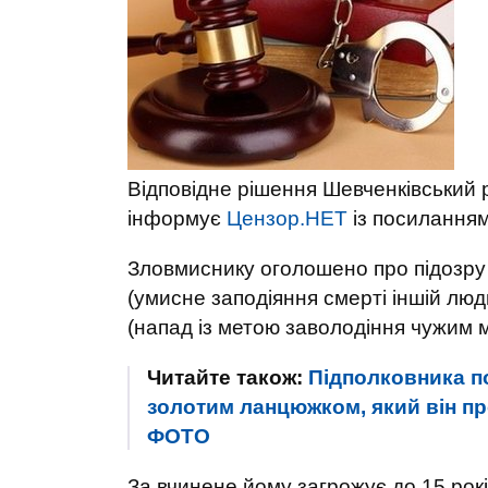
Відповідне рішення Шевченківський 
інформує
Цензор.НЕТ
із посилання
Зловмиснику оголошено про підозру в 
(умисне заподіяння смерті іншій людин
(напад із метою заволодіння чужим 
Читайте також:
Підполковника по
золотим ланцюжком, який він про
ФОТО
За вчинене йому загрожує до 15 рокі