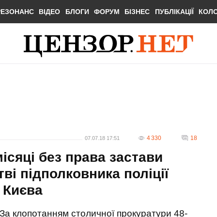
РЕЗОНАНС
ВІДЕО
БЛОГИ
ФОРУМ
БІЗНЕС
ПУБЛІКАЦІЇ
КОЛ
4 330
18
07.07.18 17:51
ісяці без права застави
ві підполковника поліції
 Києва
За клопотанням столичної прокуратури 48-