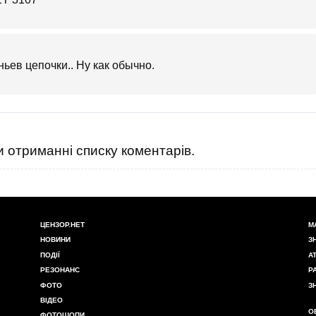
ьев цепочки.. Ну как обычно.
 отриманні списку коментарів.
ЦЕНЗОР.НЕТ
М
НОВИНИ
З
ПОДІЇ
А
РЕЗОНАНС
Р
ФОТО
З
ВІДЕО
О
ФОТОШОПИ