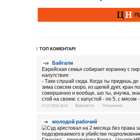
ТОП КОМЕНТАРІ
Байгали
+18
Еврейская семья собирает корзинку с пи
напутствия:
- Таки слушай сюда. Когда ты придешь до б
зима совсем скоро, из щелей дует, кран п
совершенно и вообще, шо ты, внучка, знае
стой на своем: с капустой - по 5, с мясом -
Відповісти
Посилання
07.07.2018 18:01
молодой рабочий
+8