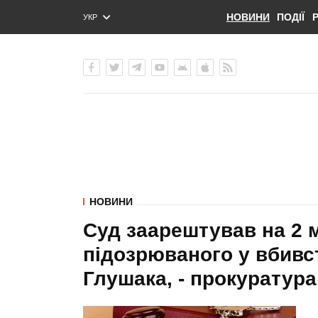
НОВИНИ
ПОДІЇ
УКР
ENG
РУС
НОВИНИ
Суд заарештував на 2 м
підозрюваного у вбивст
Глушака, - прокуратура