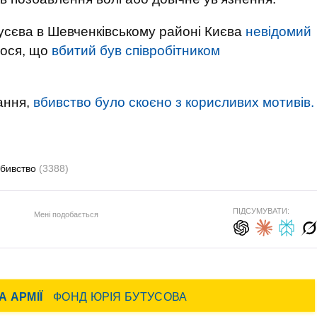
усєва в Шевченківському районі Києва
невідомий
лося, що
вбитий був співробітником
ання,
вбивство було скоєно з корисливих мотивів.
вбивство
(3388)
ПІДСУМУВАТИ:
Мені подобається