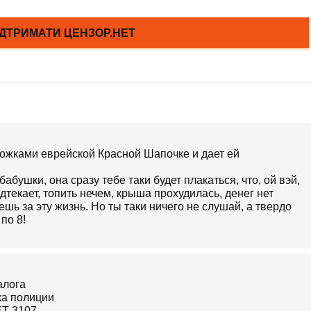
рожками еврейской Красной Шапочке и дает ей
абушки, она сразу тебе таки будет плакаться, что, ой вэй,
одтекает, топить нечем, крыша прохудилась, денег нет
шь за эту жизнь. Но ты таки ничего не слушай, а твердо
 по 8!