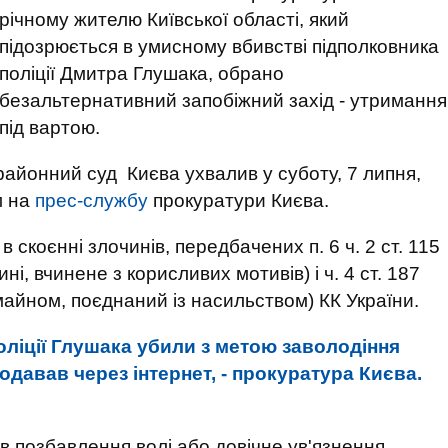
річному жителю Київської області, який
підозрюється в умисному вбивстві підполковника
поліції Дмитра Глушака, обрано
безальтернативний запобіжний захід - утримання
під вартою.
районний суд Києва ухвалив у суботу, 7 липня,
м на
прес-службу
прокуратури Києва.
скоєнні злочинів, передбачених п. 6 ч. 2 ст. 115
і, вчинене з корисливих мотивів) і ч. 4 ст. 187
майном, поєднаний із насильством) КК України.
ліції Глушака убили з метою заволодіння
давав через інтернет, - прокуратура Києва.
в позбавлення волі або довічне ув'язнення.