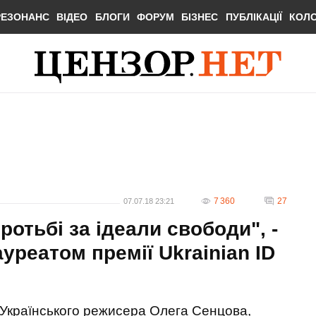
РЕЗОНАНС
ВІДЕО
БЛОГИ
ФОРУМ
БІЗНЕС
ПУБЛІКАЦІЇ
КОЛ
7 360
27
07.07.18 23:21
ротьбі за ідеали свободи", -
реатом премії Ukrainian ID
Українського режисера Олега Сенцова,