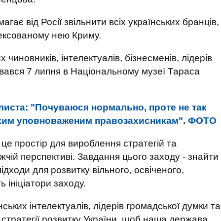
гає від Росії звільнити всіх українських бранців,
анексованому нею Криму.
х чиновників, інтелектуалів, бізнесменів, лідерів
увався 7 липня в Національному музеї Тараса
листа: "Почуваюся нормально, проте не так
яким уповноваженим правозахисникам". ФОТО
 це простір для вироблення стратегій та
жчій перспективі. Завдання цього заходу - знайти
підходи для розвитку вільного, освіченого,
 ініціатори заходу.
ських інтелектуалів, лідерів громадської думки та
 стратегії розвитку України, щоб наша держава