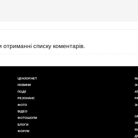
 отриманні списку коментарів.
ЦЕНЗОР.НЕТ
М
НОВИНИ
З
ПОДІЇ
А
РЕЗОНАНС
Р
ФОТО
З
ВІДЕО
О
ФОТОШОПИ
З
БЛОГИ
К
ФОРУМ
Д