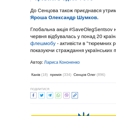
До Сенцова також приєднався утрим
Яроша Олександр Шумков.
Глобальна акція #SaveOlegSentsov на
червня відбувалась у понад 20 країн
флешмобу
- активісти в "тюремних
показуючи страждання українських по
Автор:
Лариса Кононенко
Канів
(18)
премія
(334)
Сенцов Олег
(896)
ПОДІЛИТИСЯ: