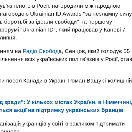
ув’язненого в Росії, нагородили міжнародною
нагородою Ukrainian ID Awards "за незламну силу
в боротьбі за ідеали свободи" на першому
форумі "Ukrainian ID", який працював у Каневі 7
липня.
анням на
Радіо Свобод
а, Сенцов, який голодує 55
ільнення всіх українських політв'язнів у Росії, ста
ули посол Канади в Україні Роман Ващук і колишній
д зради": У кількох містах України, в Німеччині
ться акції на підтримку українських бранців
ізацій українців у світі із закликом підтримати
Сенцова.