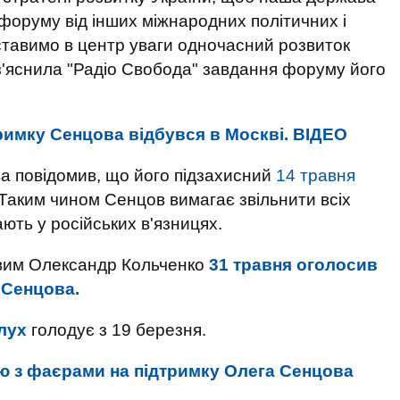
 форуму від інших міжнародних політичних і
ставимо в центр уваги одночасний розвиток
роз'яснила "Радіо Свобода" завдання форуму його
римку Сенцова відбувся в Москві. ВIДЕО
а повідомив, що його підзахисний
14 травня
 Таким чином Сенцов вимагає звільнити всіх
ають у російських в'язницях.
вим Олександр Кольченко
31 травня оголосив
 Сенцова.
лух
голодує з 19 березня.
ю з фаєрами на підтримку Олега Сенцова