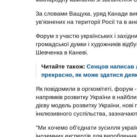
За словами Ващука, уряд Канади вима
ув’язнених на території Росії та в 
Форум з участю українських і західни
громадської думки і художників відб
Шевченка в Каневі.
Читайте також:
Сенцов написав 
прекрасно, як може здатися де
Як повідомили в оргкомітеті, форум -
напрямків розвитку України в найбли
дієву модель розвитку України, нові 
інклюзивного суспільства, зазначають
"Ми хочемо об'єднати зусилля україн
іноземних експертів для вироблення