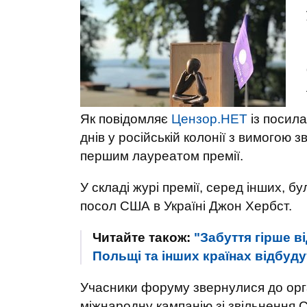
Як повідомляє
Цензор.НЕТ
із посил
днів у російській колонії з вимогою зв
першим лауреатом премії.
У складі журі премії, серед інших, б
посол США в Україні Джон Хербст.
Читайте також:
"Забуття гірше ві
Польщі та інших країнах відбуду
Учасники форуму звернулися до орган
міжнародну кампанію зі звільнення 