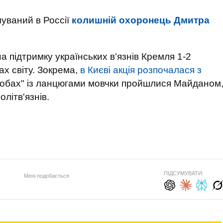
уваний в Россії
колишній охоронець Дмитра
 підтримку українських в'язнів Кремля 1-2
ах світу. Зокрема,
в Києві акція розпочалася з
 робах" із ланцюгами мовчки пройшлися Майданом
літв'язнів.
ПІДСУМУВАТИ:
Мені подобається