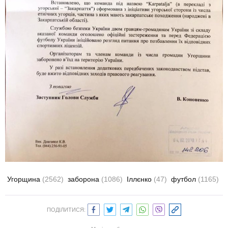
Угорщина
(2562)
заборона
(1086)
Іллєнко
(47)
футбол
(1165)
ПОДІЛИТИСЯ: