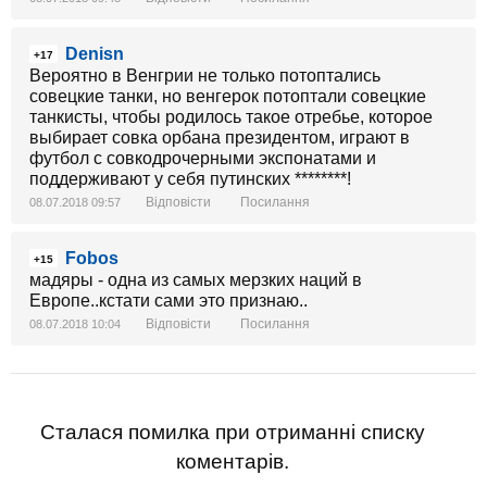
Denisn
+17
Вероятно в Венгрии не только потоптались
совецкие танки, но венгерок потоптали совецкие
танкисты, чтобы родилось такое отребье, которое
выбирает совка орбана президентом, играют в
футбол с совкодрочерными экспонатами и
поддерживают у себя путинских ********!
Відповісти
Посилання
08.07.2018 09:57
Fobos
+15
мадяры - одна из самых мерзких наций в
Европе..кстати сами это признаю..
Відповісти
Посилання
08.07.2018 10:04
Сталася помилка при отриманні списку
коментарів.