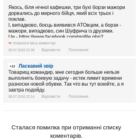
Якось, біля нічної кафешки, три бухі борзи мажори
дорвались до мирного бійця, який всіх трьох і
поклав.
І, випадково, боєць виявився АТОвцем, а борзи -
мажори, випадково, син Шуфрича із друзями.
Це - https://www.facebook.com/profile.php?
id=100007362642300&fref=mentions Максим Подик ,
показати весь коментар
він і є той АТОвець. Пару місяців у копів не було до
Відповісти
Посилання
08.07.2018 22:38
нього претензій. Максим правий на 100%, навіть
перевищення самооборони не було. Але ... В справі
Ласкавий звір
різко змінився слідчий і ... починає пахнути
+12
рішаловом. Здається, доведеться нам всім бійця
Товарищ командир, мне сегодня больше нельзя
підтримати.
выполнять боевую задачу - истек лимит времени
разноски новой обувки. Так что вы тут воюйте, а я
завтра подойду.
Відповісти
Посилання
08.07.2018 22:14
Сталася помилка при отриманні списку
коментарів.