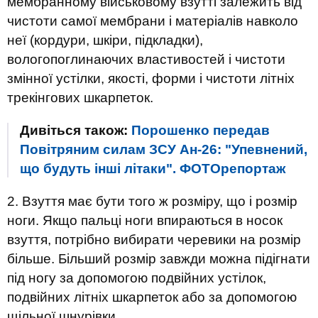
мембранному військовому взутті залежить від
чистоти самої мембрани і матеріалів навколо
неї (кордури, шкіри, підкладки),
вологопоглинаючих властивостей і чистоти
змінної устілки, якості, форми і чистоти літніх
трекінгових шкарпеток.
Дивіться також:
Порошенко передав
Повітряним силам ЗСУ Ан-26: "Упевнений,
що будуть інші літаки". ФОТОрепортаж
2. Взуття має бути того ж розміру, що і розмір
ноги. Якщо пальці ноги впираються в носок
взуття, потрібно вибирати черевики на розмір
більше. Більший розмір завжди можна підігнати
під ногу за допомогою подвійних устілок,
подвійних літніх шкарпеток або за допомогою
щільної шнурівки.