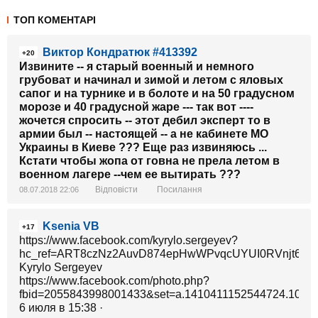
ТОП КОМЕНТАРІ
Виктор Кондратюк #413392
+20
Извините -- я старый военный и немного
грубоват и начинал и зимой и летом с яловых
сапог и на турнике и в болоте и на 50 градусном
морозе и 40 градусной жаре --- так вот ----
жочется спросить -- этот дебил эксперт то в
армии был -- настоящей -- а не кабинете МО
Украины в Киеве ??? Еще раз извиняюсь ...
Кстати чтобы жопа от говна не прела летом в
военном лагере --чем ее вытирать ???
Відповісти
Посилання
08.07.2018 22:06
Ksenia VB
+17
https://www.facebook.com/kyrylo.sergeyev?
hc_ref=ART8czNz2AuvD874epHwWPvqcUYUI0RVnjt6MFJF
Kyrylo Sergeyev
https://www.facebook.com/photo.php?
fbid=2055843998001433&set=a.1410411152544724.1073
6 июля в 15:38 ·