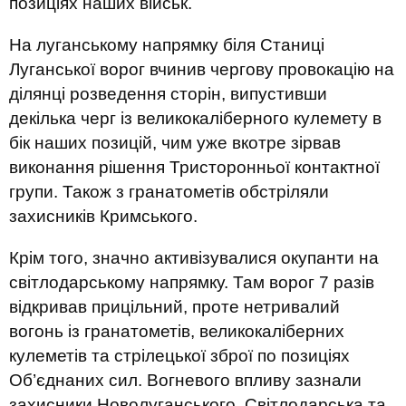
позиціях наших військ.
На луганському напрямку біля Станиці
Луганської ворог вчинив чергову провокацію на
ділянці розведення сторін, випустивши
декілька черг із великокаліберного кулемету в
бік наших позицій, чим уже вкотре зірвав
виконання рішення Тристоронньої контактної
групи. Також з гранатометів обстріляли
захисників Кримського.
Крім того, значно активізувалися окупанти на
світлодарському напрямку. Там ворог 7 разів
відкривав прицільний, проте нетривалий
вогонь із гранатометів, великокаліберних
кулеметів та стрілецької зброї по позиціях
Об’єднаних сил. Вогневого впливу зазнали
захисники Новолуганського, Світлодарська та