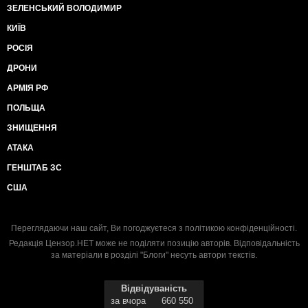
ЗЕЛЕНСЬКИЙ ВОЛОДИМИР
КИЇВ
РОСІЯ
ДРОНИ
АРМІЯ РФ
ПОЛЬЩА
ЗНИЩЕННЯ
АТАКА
ГЕНШТАБ ЗС
США
Переглядаючи наш сайт, Ви погоджуєтеся з
політикою конфіденційності
.
Редакція Цензор.НЕТ може не поділяти позицію авторів. Відповідальність
за матеріали в розділі "Блоги" несуть автори текстів.
Відвідуваність
за вчора
660 550