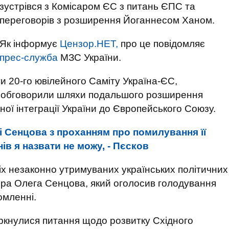
зустрівся з Комісаром ЄС з питань ЄПС та
переговорів з розширення Йоганнесом Ханом.
Як інформує
Цензор.НЕТ,
про це повідомляє
прес-служба
МЗС України.
и 20-го ювілейного Саміту Україна-ЄС,
 та обговорили шляхи подальшого розширення
ної інтеграції України до Європейського Союзу.
і Сенцова з проханням про помилування її
ів я назвати не можу, - Пєсков
іх незаконно утримуваних українських політичних
сера Олега Сенцова, який оголосив голодування
омленні.
оркнулися питання щодо розвитку Східного