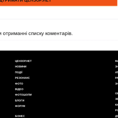
 отриманні списку коментарів.
ЦЕНЗОР.НЕТ
М
НОВИНИ
З
ПОДІЇ
А
РЕЗОНАНС
Р
ФОТО
З
ВІДЕО
О
ФОТОШОПИ
З
БЛОГИ
К
ФОРУМ
Р
БІЗНЕС
Д