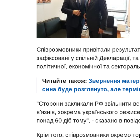
Співрозмовники привітали результат
зафіксовані у спільній Декларації,
політичної, економічної та сектораль
Читайте також:
Звернення матер
сина буде розглянуто, але термін
"Сторони закликали РФ звільнити вс
в’язнів, зокрема українського режи
понад 60 діб тому", - сказано в повід
Крім того, співрозмовники окремо т