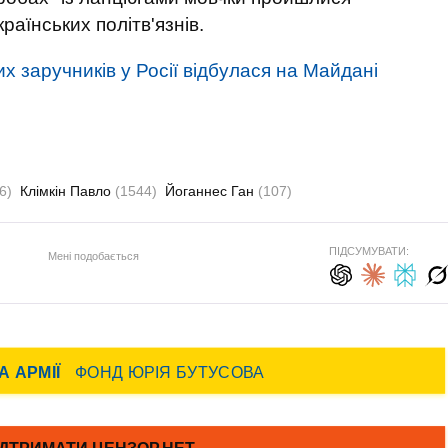
аїнських політв'язнів.
их заручників у Росії відбулася на Майдані
6)
Клімкін Павло
(1544)
Йоганнес Ган
(107)
ПІДСУМУВАТИ:
Мені подобається