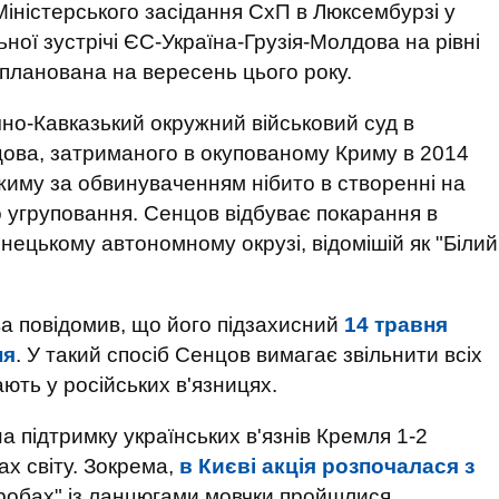
Міністерського засідання СхП в Люксембурзі у
ної зустрічі ЄС-Україна-Грузія-Молдова на рівні
 запланована на вересень цього року.
чно-Кавказький окружний військовий суд в
цова, затриманого в окупованому Криму в 2014
режиму за обвинуваченням нібито в створенні на
о угруповання. Сенцов відбуває покарання в
нецькому автономному окрузі, відомішій як "Білий
а повідомив, що його підзахисний
14 травня
ня
. У такий спосіб Сенцов вимагає звільнити всіх
ають у російських в'язницях.
 підтримку українських в'язнів Кремля 1-2
ах світу. Зокрема,
в Києві акція розпочалася з
 робах" із ланцюгами мовчки пройшлися