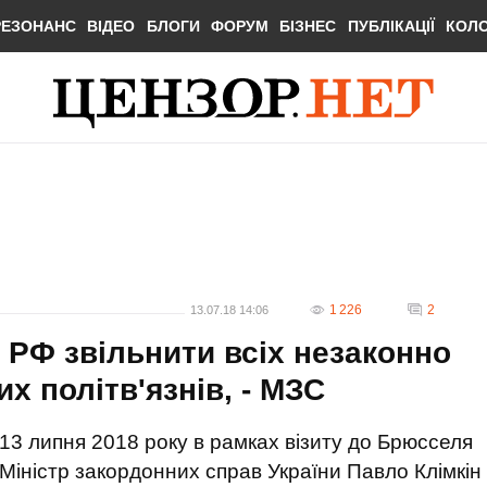
РЕЗОНАНС
ВІДЕО
БЛОГИ
ФОРУМ
БІЗНЕС
ПУБЛІКАЦІЇ
КОЛ
1 226
2
13.07.18 14:06
и РФ звільнити всіх незаконно
х політв'язнів, - МЗС
13 липня 2018 року в рамках візиту до Брюсселя
Міністр закордонних справ України Павло Клімкін