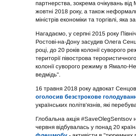
партнерства, зокрема очікувань від 
жовтні 2018 року, а також неформаль
міністрів економіки та торгівлі, яка
Нагадаємо, у серпні 2015 року Півні
Ростові-на-Дону засудив Олега Сен
році, до 20 років колонії суворого 
території півострова терористичног
колонії суворого режиму в Ямало-Не
ведмідь".
16 травня 2018 року адвокат Сенцов
оголосив безстрокове голодуван
українських політв'язнів, які перебув
Глобальна акція #SaveOlegSentsov на
червня відбувалась у понад 20 країн
флешмобу
- активісти в "тюремних