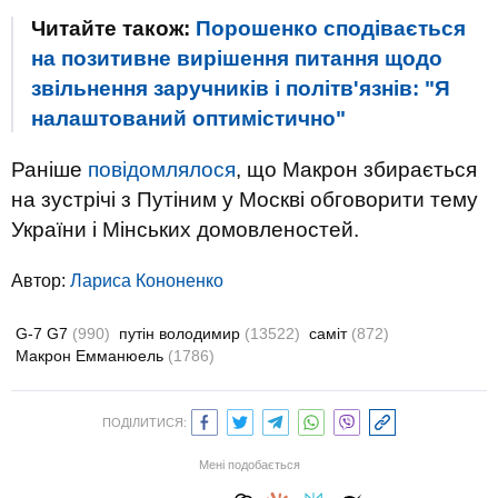
Читайте також:
Порошенко сподівається
на позитивне вирішення питання щодо
звільнення заручників і політв'язнів: "Я
налаштований оптимістично"
Раніше
повідомлялося
, що Макрон збирається
на зустрічі з Путіним у Москві обговорити тему
України і Мінських домовленостей.
Автор:
Лариса Кононенко
G-7 G7
(990)
путін володимир
(13522)
саміт
(872)
Макрон Емманюель
(1786)
ПОДІЛИТИСЯ:
Мені подобається