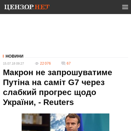
НОВИНИ
22 076
67
15.07.18 09:27
Макрон не запрошуватиме
Путіна на саміт G7 через
слабкий прогрес щодо
України, - Reuters