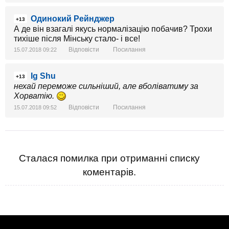
Одинокий Рейнджер
+13
А де він взагалі якусь нормалізацію побачив? Трохи
тихіше після Мінську стало- і все!
Відповісти
Посилання
15.07.2018 09:22
Ig Shu
+13
нехай переможе сильніший, але вболіватиму за
Хорватію.
Відповісти
Посилання
15.07.2018 09:52
Сталася помилка при отриманні списку
коментарів.