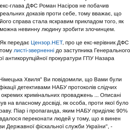
екс-глава ДФС Роман Насіров не побачив
реальних доказів проти себе, тому вважає, що
його справа стала яскравим прикладом того, як
можна невинну людину зробити злочинцем.
Як передає
Цензор.НЕТ
, про це екс-керівник ДФС
итому
листі-зверненні
до заступника Генеральног
ної антикорупційної прокуратури ГПУ Назара
"Німецька Хвиля" Ви повідомили, що Вами були
ікації детективами НАБУ протоколів слідчих
в окремих кримінальних проваджень ... Описані
ув на власному досвіді, як особа, проти якої було
аву. Піар і пропаганда, яким НАБУ приділяє 90%
Їм вдалося переконати людей у тому, що я винен
ви Державної фіскальної служби України", -