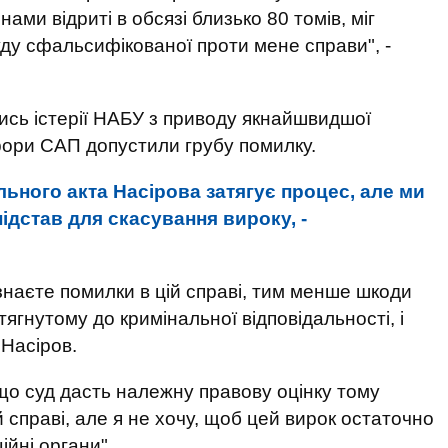
нами відриті в обсязі близько 80 томів, міг
ду сфальсифікованої проти мене справи", -
ись істерії НАБУ з приводу якнайшвидшої
урори САП допустили грубу помилку.
ьного акта Насірова затягує процес, але ми
ідстав для скасування вироку, -
наєте помилки в цій справі, тим менше шкоди
ягнутому до кримінальної відповідальності, і
 Насіров.
 що суд дасть належну правову оцінку тому
 справі, але я не хочу, щоб цей вирок остаточно
йні органи".