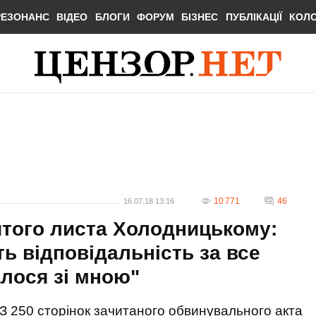
РЕЗОНАНС
ВІДЕО
БЛОГИ
ФОРУМ
БІЗНЕС
ПУБЛІКАЦІЇ
КОЛ
10 771
46
16.07.18 13:16
итого листа Холодницькому:
ь відповідальність за все
алося зі мною"
З 250 сторінок зачитаного обвинувального акта