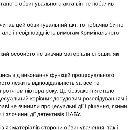
итаного обвинувального акта він не побачив
читав цей обвинувальний акт, то побачив би не
, але і невідповідність вимогам Кримінального
ий особисто не вивчив матеріали справи, які
шись від виконання функцій процесуального
исто лежить відповідальність за все те
протягом півтора року. Це беззаконня стало
цесуальний керівник досудовим розслідуванням і
раві не вчинили процесуальні дії і рішення, якими
 і злочинні дії детективів НАБУ.
 як матеріалів сторони обвинувачення, так і