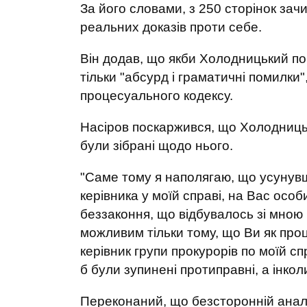
За його словами, з 250 сторінок зач
реальних доказів проти себе.
Він додав, що якби Холодницький по
тільки "абсурд і граматичні помилки"
процесуального кодексу.
Насіров поскаржився, що Холодницьк
були зібрані щодо нього.
"Саме тому я наполягаю, що усунув
керівника у моїй справі, на Вас особ
беззаконня, що відбувалось зі мною 
можливим тільки тому, що Ви як про
керівник групи прокурорів по моїй сп
б були зупинені протиправні, а інколи
Переконаний, що безсторонній аналіз