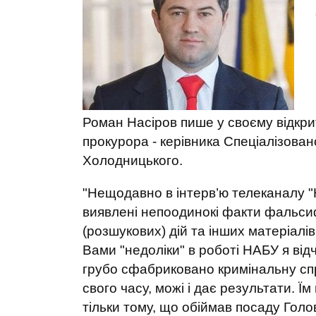
Роман Насіров пише у своєму відкр
прокурора - керівника Спеціалізова
Холодницького.
"Нещодавно в інтерв’ю телеканалу 
виявлені непоодинокі факти фальсиф
(розшукових) дій та інших матеріалі
Вами "недоліки" в роботі НАБУ я відч
грубо сфабриковано кримінальну спр
свого часу, можі і дає результати. 
тільки тому, що обіймав посаду Голо