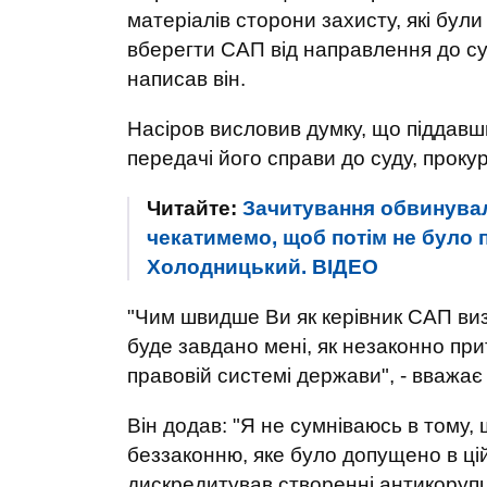
матеріалів сторони захисту, які були 
вберегти САП від направлення до су
написав він.
Насіров висловив думку, що піддавш
передачі його справи до суду, прок
Читайте:
Зачитування обвинувал
чекатимемо, щоб потім не було п
Холодницький. ВIДЕО
"Чим швидше Ви як керівник САП виз
буде завдано мені, як незаконно прит
правовій системі держави", - вважає
Він додав: "Я не сумніваюсь в тому,
беззаконню, яке було допущено в цій
дискредитував створенні антикорупці