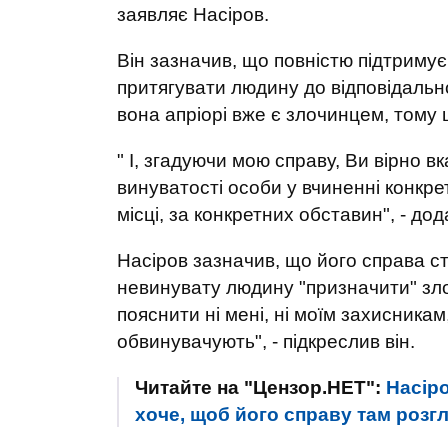
заявляє Насіров.
Він зазначив, що повністю підтриму
притягувати людину до відповідальнос
вона апріорі вже є злочинцем, тому
" І, згадуючи мою справу, Ви вірно 
винуватості особи у вчиненні конкре
місці, за конкретних обставин", - дода
Насіров зазначив, що його справа с
невинувату людину "призначити" зло
пояснити ні мені, ні моїм захисникам
обвинувачують", - підкреслив він.
Читайте на "Цензор.НЕТ":
Насіро
хоче, щоб його справу там розг