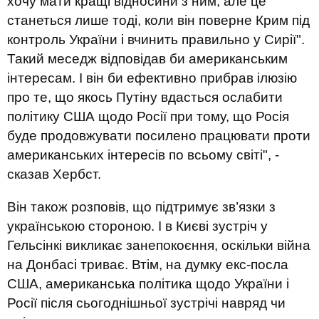
хочу мати кращі відносини з ним, але це
станеться лише тоді, коли він поверне Крим під
контроль України і вчинить правильно у Сирії".
Такий меседж відповідав би американським
інтересам. І він би ефективно прибрав ілюзію
про те, що якось Путіну вдасться ослабити
політику США щодо Росії при тому, що Росія
буде продовжувати посилено працювати проти
американських інтересів по всьому світі", -
сказав Хербст.
Він також розповів, що підтримує зв’язки з
українською стороною. І в Києві зустріч у
Гельсінкі викликає занепокоєння, оскільки війна
на Донбасі триває. Втім, на думку екс-посла
США, американська політика щодо України і
Росії після сьогоднішньої зустрічі навряд чи