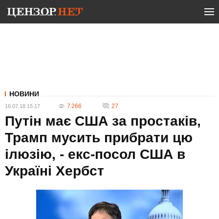
НОВИНИ
7 266
27
16.07.18 15:17
Путін має США за простаків,
Трамп мусить прибрати цю
ілюзію, - екс-посол США в
Україні Хербст