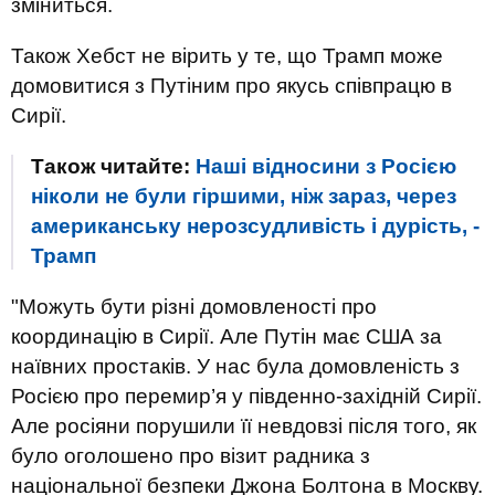
зміниться.
Також Хебст не вірить у те, що Трамп може
домовитися з Путіним про якусь співпрацю в
Сирії.
Також читайте:
Наші відносини з Росією
ніколи не були гіршими, ніж зараз, через
американську нерозсудливість і дурість, -
Трамп
"Можуть бути різні домовленості про
координацію в Сирії. Але Путін має США за
наївних простаків. У нас була домовленість з
Росією про перемир’я у південно-західній Сирії.
Але росіяни порушили її невдовзі після того, як
було оголошено про візит радника з
національної безпеки Джона Болтона в Москву.