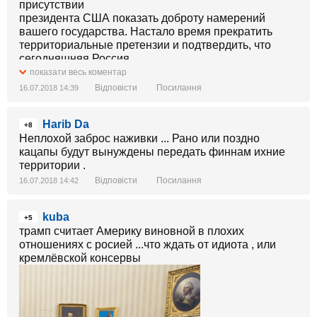
присутствии
президента США показать доброту намерений
вашего государства. Настало время прекратить
территориальные претензии и подтвердить, что
сегодняшняя Россия
полностью отказывается от своего тоталитарного
показати весь коментар
прошлого», - говорится в обращении, подписанном
Відповісти
Посилання
16.07.2018 14:39
журналистом Томми Салоненом.
Harib Da
+8
Неплохой заброс наживки ... Рано или поздно
кацапы будут вынуждены передать финнам ихние
территории .
Відповісти
Посилання
16.07.2018 14:42
kuba
+5
трамп считает Америку виновной в плохих
отношениях с росией ...что ждать от идиота , или
кремлёвской консервы