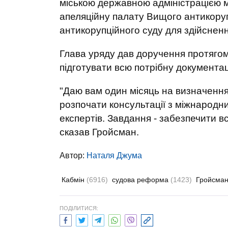
міською державною адміністрацією
апеляційну палату Вищого антикоруп
антикорупційного суду для здійсненн
Глава уряду дав доручення протягом
підготувати всю потрібну документа
"Даю вам один місяць на визначенн
розпочати консультації з міжнарод
експертів. Завдання - забезпечити в
сказав Гройсман.
Автор:
Наталя Джума
Кабмін
(6916)
судова реформа
(1423)
Гройсма
ПОДІЛИТИСЯ: