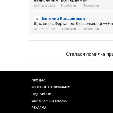
начисления "роттердама+"
Відповісти
Посилання
16.07.2018 15:08
Евгений Калашников
+3
Щас ещё с Фирташем Дюссельдорф +++ про
Відповісти
Посилання
16.07.2018 15:08
Сталася помилка при
ПРО НАС
КОНТАКТНА ІНФОРМАЦІЯ
ПІДТРИМАТИ
ФОНД ЮРІЯ БУТУСОВА
РЕКЛАМА