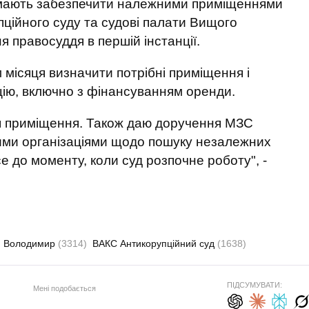
 мають забезпечити належними приміщеннями
ційного суду та судові палати Вищого
я правосуддя в першій інстанції.
 місяця визначити потрібні приміщення і
цію, включно з фінансуванням оренди.
я приміщення. Також даю доручення МЗС
ними організаціями щодо пошуку незалежних
се до моменту, коли суд розпочне роботу", -
н Володимир
(3314)
ВАКС Антикорупційний суд
(1638)
ПІДСУМУВАТИ:
Мені подобається