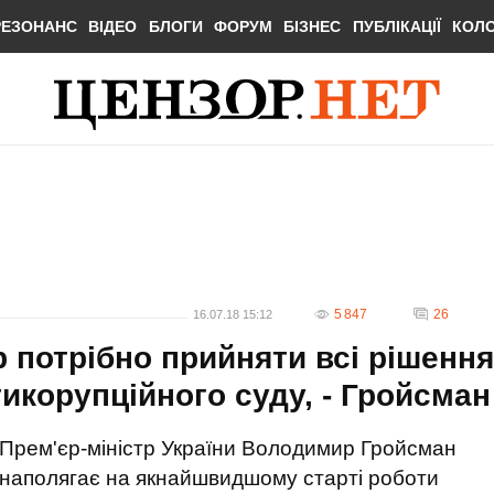
РЕЗОНАНС
ВІДЕО
БЛОГИ
ФОРУМ
БІЗНЕС
ПУБЛІКАЦІЇ
КОЛ
5 847
26
16.07.18 15:12
 потрібно прийняти всі рішення
икорупційного суду, - Гройсман
Прем'єр-міністр України Володимир Гройсман
наполягає на якнайшвидшому старті роботи