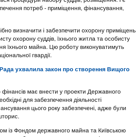
зпечення потреб - приміщення, фінансування,
рібно визначити і забезпечити охорону приміщень
сту охорону суддів, їхнього житла та особисту
ння їхнього майна. Цю роботу виконуватимуть
ціональної гвардії.
Рада ухвалила закон про створення Вищого
 фінансів має внести у проекти Державного
еобхідні для забезпечення діяльності
нансування цього року забезпечені, адже були
шторис.
зом із Фондом державного майна та Київською