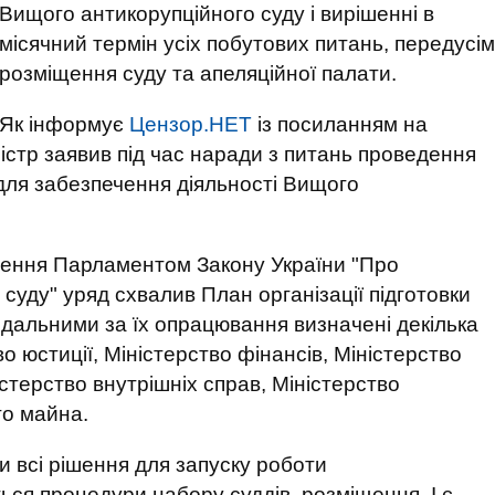
Вищого антикорупційного суду і вирішенні в
місячний термін усіх побутових питань, передусім
розміщення суду та апеляційної палати.
Як інформує
Цензор.НЕТ
із посиланням на
істр заявив під час наради з питань проведення
для забезпечення діяльності Вищого
алення Парламентом Закону України "Про
суду" уряд схвалив План організації підготовки
ідальними за їх опрацювання визначені декілька
о юстиції, Міністерство фінансів, Міністерство
ністерство внутрішніх справ, Міністерство
го майна.
и всі рішення для запуску роботи
ься процедури набору суддів, розміщення. І є