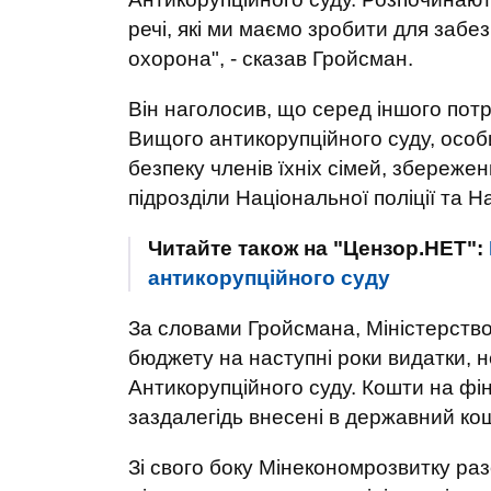
речі, які ми маємо зробити для забе
охорона", - сказав Гройсман.
Він наголосив, що серед іншого пот
Вищого антикорупційного суду, особи
безпеку членів їхніх сімей, збереже
підрозділи Національної поліції та На
Читайте також на "Цензор.НЕТ":
антикорупційного суду
За словами Гройсмана, Міністерство
бюджету на наступні роки видатки, н
Антикорупційного суду. Кошти на фі
заздалегідь внесені в державний ко
Зі свого боку Мінекономрозвитку ра