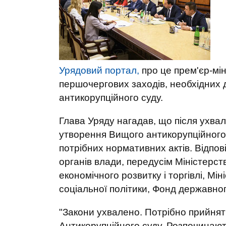
Урядовий портал,
про це прем'єр-мін
першочергових заходів, необхідних 
антикорупційного суду.
Глава Уряду нагадав, що після ухв
утворення Вищого антикорупційного 
потрібних нормативних актів. Відпов
органів влади, передусім Міністерств
економічного розвитку і торгівлі, Мі
соціальної політики, Фонд державно
"Закони ухвалено. Потрібно прийнят
Антикорупційного суду. Розпочинают