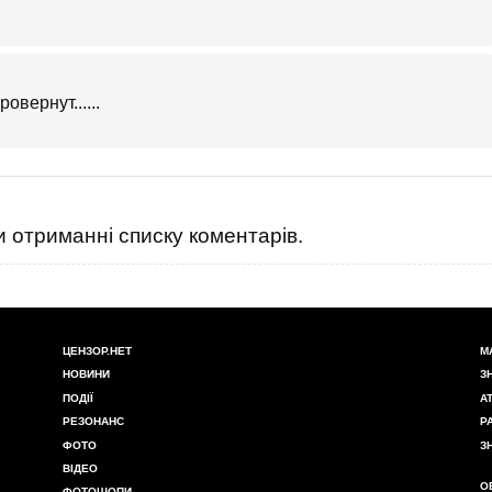
вернут......
 отриманні списку коментарів.
ЦЕНЗОР.НЕТ
М
НОВИНИ
З
ПОДІЇ
А
РЕЗОНАНС
Р
ФОТО
З
ВІДЕО
О
ФОТОШОПИ