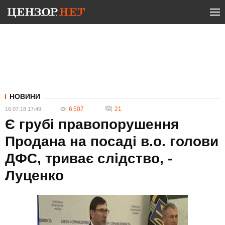
НОВИНИ
6 507
21
16.07.18 17:49
Є грубі правопорушення
Продана на посаді в.о. голови
ДФС, триває слідство, -
Луценко