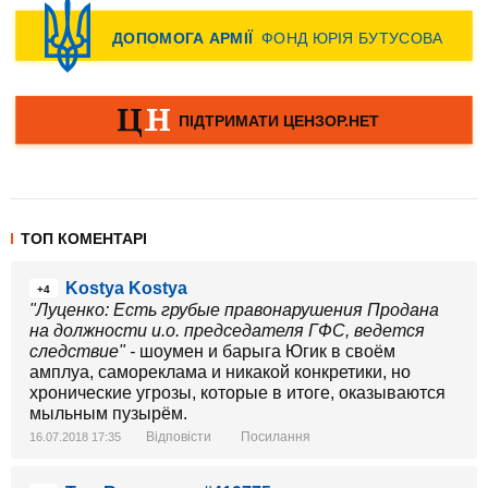
ТОП КОМЕНТАРІ
Kostya Kostya
+4
"Луценко: Есть грубые правонарушения Продана
на должности и.о. председателя ГФС, ведется
следствие" -
шоумен и барыга Югик в своём
амплуа, самореклама и никакой конкретики, но
хронические угрозы, которые в итоге, оказываются
мыльным пузырём.
Відповісти
Посилання
16.07.2018 17:35