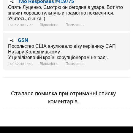
Two Responses #419775
+2
Опять Луценко. Смотрю он сегодня в ударе. Вот что
значит хорошо гульнуть и грамотно похмелится.
Учитесь, сынки. )
Відповісти
Посилання
16.07.2018 17:37
GSN
+2
Посольство США анулювало візу керівнику САП
Назару Холодницькому.
У цивілізованій країні корупціонерам не раді.
Відповісти
Посилання
16.07.2018 18:01
Сталася помилка при отриманні списку
коментарів.