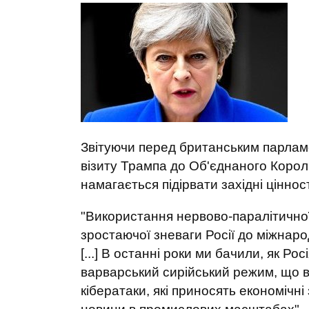
Звітуючи перед британським парлам
візиту Трампа до Об'єднаного Корол
намагається підірвати західні цінност
"Використання нервово-паралітичної
зростаючої зневаги Росії до міжнарод
[...] В останні роки ми бачили, як Ро
варварський сирійський режим, що в
кібератаки, які приносять економічні