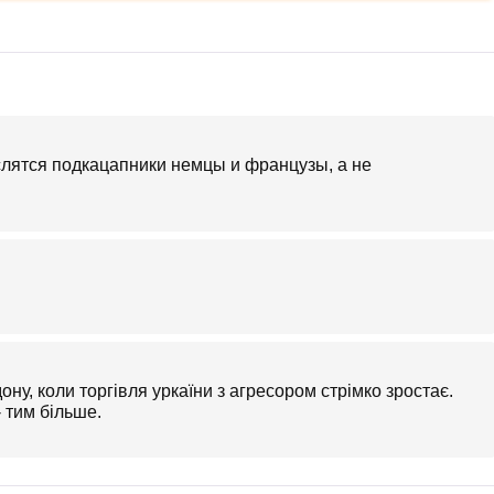
слятся подкацапники немцы и французы, а не
ону, коли торгівля уркаїни з агресором стрімко зростає.
- тим більше.