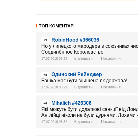
ТОП КОМЕНТАРІ
RobinHood #366036
+9
Но у липецкого мародера в союзниках чи
Соединённое Королевство
Відповісти
Посилання
17.07.2018 08:29
Одинокий Рейнджер
+8
Рашка має бути знищена як держава!
Відповісти
Посилання
17.07.2018 08:29
Mihalich #426306
+6
Які можуть бути додаткові санкції від Лонд
Англійці ніколи не були дурнями. Лохами 
Відповісти
Посилання
17.07.2018 08:32