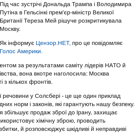
Під час зустрічі Дональда Трампа і Володимира
Путіна в Гельсінкі прем'єр-міністр Великої
Британії Тереза ​​Мей рішуче розкритикувала
Москву.
Як інформує
Цензор.НЕТ,
про це повідомляє
Голос Америки.
ентом за результатами саміту лідерів НАТО й
івства, вона вкотре наголосила: Москва
і з кількох фронтів.
 речовини у Солсбері - це ще один приклад
них норм і законів, які гарантують нашу безпеку.
сія збільшує продаж зброї до Ірану, захищає
икористовує хімічну зброю, проводить
 збитки, й розповсюджує шкідливі й неправдиві