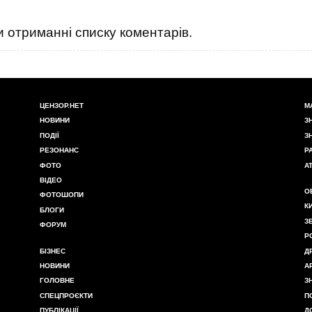
 отриманні списку коментарів.
ЦЕНЗОР.НЕТ
М
НОВИНИ
З
ПОДІЇ
З
РЕЗОНАНС
Р
ФОТО
А
ВІДЕО
О
ФОТОШОПИ
К
БЛОГИ
З
ФОРУМ
Р
БІЗНЕС
Д
НОВИНИ
А
ГОЛОВНЕ
З
СПЕЦПРОЄКТИ
П
ПУБЛІКАЦІЇ
Д