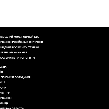
АСОВАНИЙ КОМБІНОВАНИЙ УДАР
НИЩЕННЯ РОСІЙСЬКИХ ОКУПАНТІВ
НИЩЕННЯ РОСІЙСЬКОЇ ТЕХНІКИ
АКЕТНА АТАКА НА КИЇВ
ТАКА ДРОНІВ НА РЕГІОНИ РФ
БСТРІЛ
ИЇВ
ЕЛЕНСЬКИЙ ВОЛОДИМИР
ОСІЯ
РОНИ
РМІЯ РФ
НИЩЕННЯ
ОЛЬЩА
ОНЕЦЬКА ОБЛАСТЬ