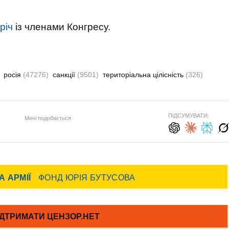
річ
із членами Конгресу.
росія
(47276)
санкції
(9501)
територіальна цілісність
(326)
ПІДСУМУВАТИ:
Мені подобається