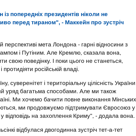
 із попередніх президентів ніколи не
во перед тираном", - Маккейн про зустріч
 перспективі мета Лондона - гарні відносини з
Трампом і Путіним. Але Кремлю, сказала вона,
ити свою поведінку. І поки цього не станеться,
 протидіяти російській владі.
у, суверенітет і територіальну цілісність України
ький уряд багатьма способами. Але ми також
аїні. Ми хочемо бачити повне виконання Мінськи
нуються, ми продовжуємо підтримувати Євросоюз у
 у відповідь на захоплення Криму", - додала вона.
сінкі відбулася двогодинна зустріч тет-а-тет