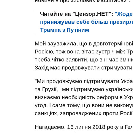
новини в промислових масштабах".
Читайте на "Цензор.НЕТ":
"Жоден
принижував себе більш презирли
Трампа з Путіним
Мей зауважила, що в довготерміновій
Росією, тож вона вітає зустріч між 
треба чітко заявити, що він має змін
Захід має продовжувати стримувати і
"Ми продовжуємо підтримувати Україн
та Грузії, і ми підтримуємо українс
визнаємо необхідність реформ в Укр
угод. І саме тому, що вони не вико
санкціях, запроваджених проти Росії
Нагадаємо, 16 липня 2018 року в Гель