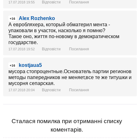
Відповісти
Посилання
17.07.2018 19:55
Alex Rozhenko
+16
А евробляхера, который обматерил мента -
упаковали в участок, насколько я помню?
Такое оно, життя по-новому в демократическом
государстве.
Відповісти
Посилання
17.07.2018 19:52
kostjaua5
+16
мусора стопроцентные.Основатель партии регионов
методы папередников не меняет,все те же титушки и
мусорня сепарская.
Відповісти
Посилання
17.07.2018 20:04
Сталася помилка при отриманні списку
коментарів.