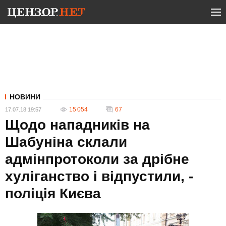
НОВИНИ
15 054
67
17.07.18 19:57
Щодо нападників на
Шабуніна склали
адмінпротоколи за дрібне
хуліганство і відпустили, -
поліція Києва