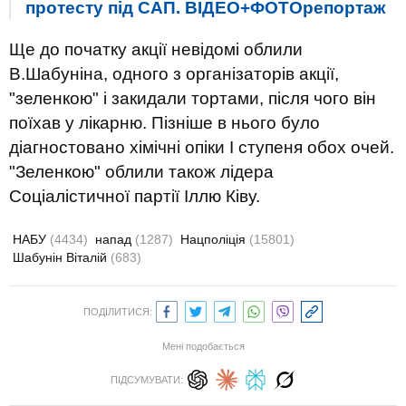
протесту під САП. ВІДЕО+ФОТОрепортаж
Ще до початку акції невідомі облили
В.Шабуніна, одного з організаторів акції,
"зеленкою" і закидали тортами, після чого він
поїхав у лікарню. Пізніше в нього було
діагностовано хімічні опіки I ступеня обох очей.
"Зеленкою" облили також лідера
Соціалістичної партії Іллю Ківу.
НАБУ
(4434)
напад
(1287)
Нацполіція
(15801)
Шабунін Віталій
(683)
ПОДІЛИТИСЯ:
Мені подобається
ПІДСУМУВАТИ: