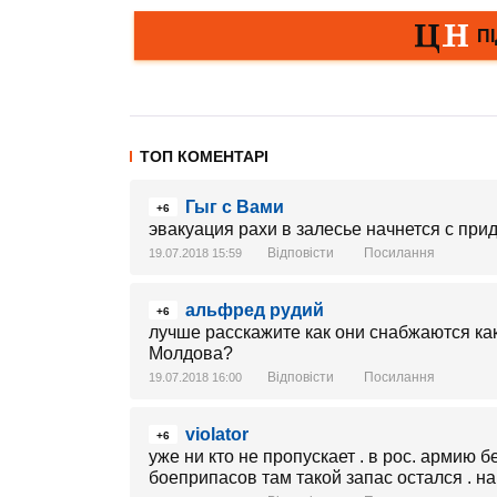
ТОП КОМЕНТАРІ
Гыг с Вами
+6
эвакуация рахи в залесье начнется с при
Відповісти
Посилання
19.07.2018 15:59
альфред рудий
+6
лучше расскажите как они снабжаются ка
Молдова?
Відповісти
Посилання
19.07.2018 16:00
violator
+6
уже ни кто не пропускает . в рос. армию
боеприпасов там такой запас остался . н