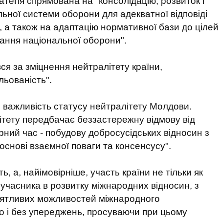
тегія спрямована на "консолідацію, розвиток і
ьної системи оборони для адекватної відповіді
, а також на адаптацію нормативної бази до цілей
вання національної оборони".
я за зміцнення нейтралітету країни,
льованість".
 важливість статусу нейтралітету Молдови.
алітету передбачає беззастережну відмову від
ирний час - побудову добросусідських відносин з
снові взаємної поваги та консенсусу".
ь, а, найімовірніше, участь країни не тільки як
 учасника в розвитку міжнародних відносин, з
риятливих можливостей міжнародного
о і без упереджень, просуваючи при цьому