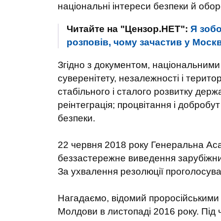
національні інтереси безпеки й оборо
Читайте на "Цензор.НЕТ":
Я зоб
розповів, чому зачастив у Моск
Згідно з документом, національними
суверенітету, незалежності і терито
стабільного і сталого розвитку держ
реінтеграція; процвітання і добробу
безпеки.
22 червня 2018 року Генеральна Ас
беззастережне виведення зарубіжних
За ухвалення резолюції проголосувал
Нагадаємо, відомий проросійськими
Молдови в листопаді 2016 року. Під ч