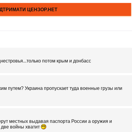
днестровья...только потом крым и донбасс
ким путем? Украина пропускает туда военные грузы или
 берут местных выдавая паспорта России а оружия и
а две войны хватит