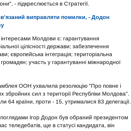
ни", - підкреслюється в Стратегії.
ов'язаний виправляти помилки, - Додон
ву
 інтересами Молдови є: гарантування
ріальної цілісності держави; забезпечення
ави; європейська інтеграція; територіальна
т громадян; участь у гарантуванні міжнародної
амблея ООН ухвалила резолюцію "Про повне і
 збройних сил з території Республіки Молдова".
и 64 країни, проти - 15, утрималися 83 делегації.
 поглядами Ігор Додон був обраний президентом
ас теледебатів, ще в статусі кандидата, він