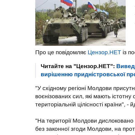
Про це повідомляє
Цензор.НЕТ
із п
Читайте на "Цензор.НЕТ":
Вивед
вирішенню придністровської пр
"У східному регіоні Молдови присутн
воєнізованих сил, які мають істотну 
територіальній цілісності країни", - 
"На території Молдови дислоковано 
без законної згоди Молдови, на про