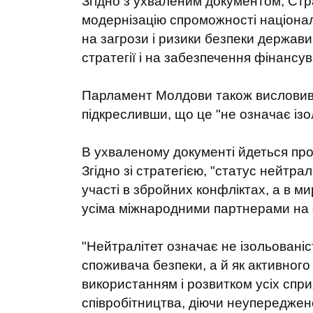
Згідно з ухваленим документом, Стра
модернізацію спроможності націонал
на загрози і ризики безпеки держави
стратегії і на забезпечення фінансу
Парламент Молдови також висловивс
підкресливши, що це "не означає ізо
В ухваленому документі йдеться про
Згідно зі стратегією, "статус нейтр
участі в збройних конфліктах, а в м
усіма міжнародними партнерами на о
"Нейтралітет означає не ізольованіст
споживача безпеки, а й як активного
використанням і розвитком усіх сп
співробітництва, діючи неупереджен