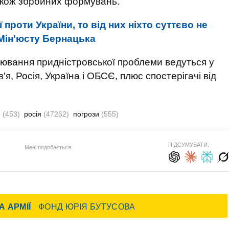
також збройних формувань.
 проти України, то від них ніхто суттєво не
 Мін'юсту Бернацька
ювання придністровської проблеми ведуться у
я, Росія, Україна і ОБСЄ, плюс спостерігачі від
я
(453)
росія
(47262)
погрози
(555)
ПІДСУМУВАТИ:
Мені подобається