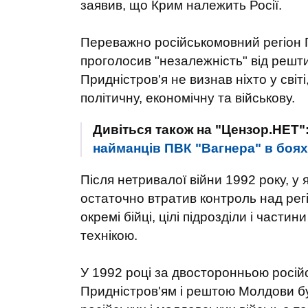
заявив, що Крим належить Росії.
Переважно російськомовний регіон 
проголосив "незалежність" від реш
Придністров'я не визнав ніхто у світі
політичну, економічну та військову.
Дивіться також на "Цензор.НЕТ"
найманців ПВК "Вагнера" ​​в б
Після нетривалої війни 1992 року, у
остаточно втратив контроль над регі
окремі бійці, цілі підрозділи і части
технікою.
У 1992 році за двосторонньою росій
Придністров'ям і рештою Молдови б