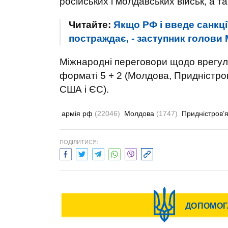
російських і молдавських військ, а 
Читайте:
Якщо РФ і введе санкції
постраждає, - заступник голови
Міжнародні переговори щодо врегул
форматі 5 + 2 (Молдова, Придністров'
США і ЄС).
армія рф
(22046)
Молдова
(1747)
Придністров’
ПОДІЛИТИСЯ: