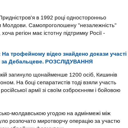
Придністров'я в 1992 році односторонньо
ти Молдови. Самопроголошену "незалежність"
, хоча регіон має істотну підтримку Росії -
:
На трофейному відео знайдено докази участі
оях за Дебальцеве. РОЗСЛІДУВАННЯ
 якій загинуло щонайменше 1200 осіб, Кишинів
оном. На боці сепаратистів тоді взяли участь
ни російської армії зі своїм озброєнням і бойовою
сько-молдавською угодою на адмінмежі між
уло розпочато миротворчу операцію за участю