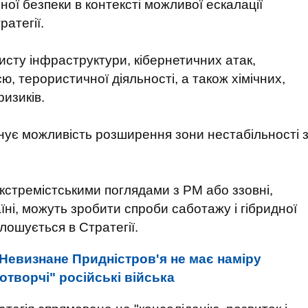
ої безпеки в контексті можливої ​​ескалації
ратегії.
исту інфраструктури, кібернетичних атак,
єю, терористичної діяльності, а також хімічних,
ризиків.
снує можливість розширення зони нестабільності 
 екстремістськими поглядами з РМ або ззовні,
ні, можуть зробити спроби саботажу і гібридної
олошується в Стратегії.
Невизнане Придністров'я не має наміру
отворчі" російські війська