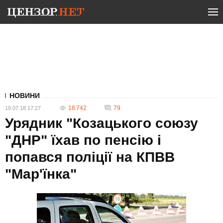
НОВИНИ
18 742
79
19.07.18 17:27
Урядник "Козацького союзу
"ДНР" їхав по пенсію і
попався поліції на КПВВ
"Мар'їнка"