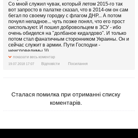
Со мной служил чувак, который летом 2015-го так
вот запросто в палатке сказал, что в 2014-ом он сам
бегал по своему городку с флагом ДНР... А потом
почуял неладное... чуть позже понял, что его прост
оиспользуют. И пошел добровольцем в ЗСУ - ибо
очень обиделся на "долбаное кидалдово". И только
потом стал фанатичным сторонником Украины. Он и
сейчас служит в армии. Пути Господни -
неисповедимы )))
показати весь коментар
Відповісти
Посилання
19.07.2018 17:07
Сталася помилка при отриманні списку
коментарів.