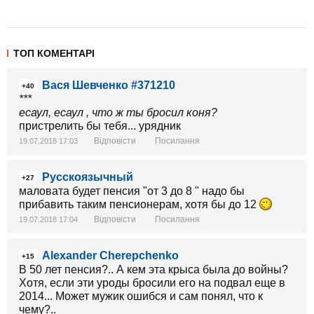
ТОП КОМЕНТАРІ
Вася Шевченко #371210
+40
***
есаул, есаул , что ж ты бросил коня?
пристрелить бы тебя... урядник
Відповісти
Посилання
19.07.2018 17:03
Русскоязычный
+27
маловата будет пенсия "от 3 до 8 " надо бы
прибавить таким пенсионерам, хотя бы до 12
Відповісти
Посилання
19.07.2018 17:04
Alexander Cherepchenko
+15
В 50 лет пенсия?.. А кем эта крыса была до войны?
Хотя, если эти уроды бросили его на подвал еще в
2014... Может мужик ошибся и сам понял, что к
чему?..