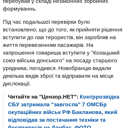
перебував у складі незаконних збройних
формуваннь.
Під час подальшої перевірки було
встановлено, що до того, як прийняти рішення
вступити до лав терористів, він заробляв на
життя перевезенням пасажирів. На
запрошення товариша вступити у "Козацький
союз війська донського" на посаду старшого
урядника, погодився. Новобранцю видали
декілька видів зброї та відправили на місце
дислокації.
Читайте на "Цензор.НЕТ":
Контррозвідка
СБУ затримала "завгоспа" 7 ОМСБр
окупаційних військ РФ Бакланова, який
відповідав за постачання техніки та
боєприпасів на Донбас. ФОТО