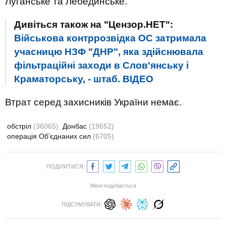
Луганське та Лебединське.
Дивіться також на "Цензор.НЕТ":
Військова контррозвідка ОС затримала
учасницю НЗФ "ДНР", яка здійснювала
фільтраційні заходи в Слов'янську і
Краматорську, - штаб. ВIДЕО
Втрат серед захисників України немає.
обстріл
(36065)
Донбас
(19652)
операція Об’єднаних сил
(6705)
ПОДІЛИТИСЯ:
Мені подобається
ПІДСУМУВАТИ: