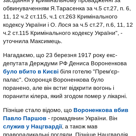
засідання у кримінальному провадженні за
обвинуваченням Я.Тарасенка за ч.5 ст.27, п. 6,
11, 12 ч.2 ст.115, ч.1 ст.263 Кримінального
кодексу України і О. Лося за ч.5 ст.27, п.6, 11, 12
ч.2 ст.115 Кримінального кодексу України", -
уточнила Максимець.
Нагадаємо, що 23 березня 1917 року екс-
депутата Держдуми РФ Дениса Вороненкова
було вбито в Києві
біля готелю "Прем'єр-
палас". Охоронця Вороненкова було
поранено, але він встиг відкрити вогонь і
поранити кілера, який згодом помер у лікарні.
Пізніше стало відомо, що
Вороненкова вбив
Павло Паршов
- громадянин України. Він
служив у Нацгвардії
, а також мав
праворадикальні погляди. Пізніше Нацгвардія