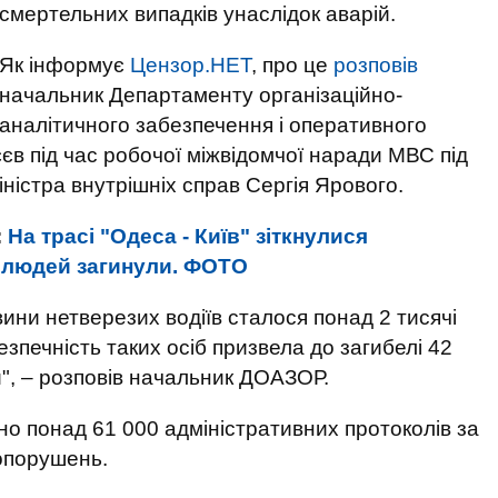
смертельних випадків унаслідок аварій.
Як інформує
Цензор.НЕТ
, про це
розповів
начальник Департаменту організаційно-
аналітичного забезпечення і оперативного
в під час робочої міжвідомчої наради МВС під
ністра внутрішніх справ Сергія Ярового.
:
На трасі "Одеса - Київ" зіткнулися
є людей загинули. ФОТО
 вини нетверезих водіїв сталося понад 2 тисячі
Безпечність таких осіб призвела до загибелі 42
", – розповів начальник ДОАЗОР.
но понад 61 000 адміністративних протоколів за
вопорушень.