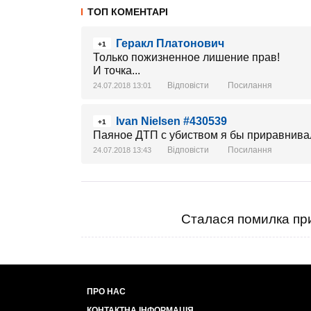
ТОП КОМЕНТАРІ
Геракл Платонович
+1
Только пожизненное лишение прав!
И точка...
Відповісти
Посилання
24.07.2018 13:01
Ivan Nielsen #430539
+1
Паяное ДТП с убиством я бы приравнива
Відповісти
Посилання
24.07.2018 13:43
Сталася помилка при
ПРО НАС
КОНТАКТНА ІНФОРМАЦІЯ