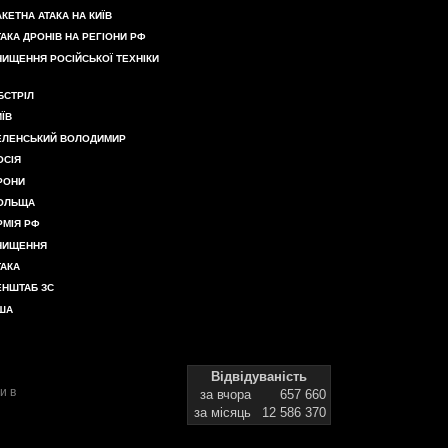
АКЕТНА АТАКА НА КИЇВ
ТАКА ДРОНІВ НА РЕГІОНИ РФ
НИЩЕННЯ РОСІЙСЬКОЇ ТЕХНІКИ
БСТРІЛ
ИЇВ
ЕЛЕНСЬКИЙ ВОЛОДИМИР
ОСІЯ
РОНИ
ОЛЬЩА
РМІЯ РФ
НИЩЕННЯ
ТАКА
ЕНШТАБ ЗС
ША
Відвідуваність
и в
за вчора
657 660
за місяць
12 586 370