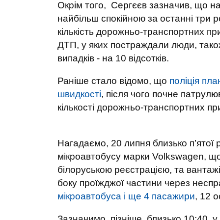
Окрім того, Сергєєв зазначив, що на
найбільш спокійною за останні три р
кількість дорожньо-транспортних при
ДТП, у яких постраждали люди, тако
випадків - на 10 відсотків.
Раніше стало відомо, що
поліція пла
швидкості
, після чого почне патрул
кількості дорожньо-транспортних пр
Нагадаємо, 20 липня близько п’ятої 
мікроавтобусу марки Volkswagen, щ
білоруською реєстрацією, та вантажі
боку проїжджої частини через неспр
мікроавтобуса і ще 4 пасажири
, 12 
Зазначимо, пізніше, близько 10:40, у