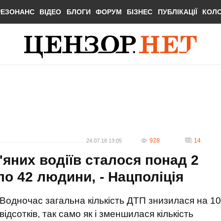
РЕЗОНАНС
ВІДЕО
БЛОГИ
ФОРУМ
БІЗНЕС
ПУБЛІКАЦІЇ
КОЛ
928
14
24.07.18 13:05
п'яних водіїв сталося понад 2
ло 42 людини, - Нацполіція
Водночас загальна кількість ДТП знизилася на 10
відсотків, так само як і зменшилася кількість