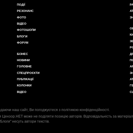
ПОДІЇ
Р
РЕЗОНАНС
А
ФОТО
З
ВІДЕО
О
ФОТОШОПИ
К
БЛОГИ
З
ФОРУМ
Р
БІЗНЕС
Д
НОВИНИ
П
ГОЛОВНЕ
А
СПЕЦПРОЄКТИ
З
ПУБЛІКАЦІЇ
А
КОЛОНКИ
Г
ВІДЕО
С
даючи наш сайт, Ви погоджуєтеся з
політикою конфіденційності
.
я Цензор.НЕТ може не поділяти позицію авторів. Відповідальність за матеріал
"Блоги" несуть автори текстів.