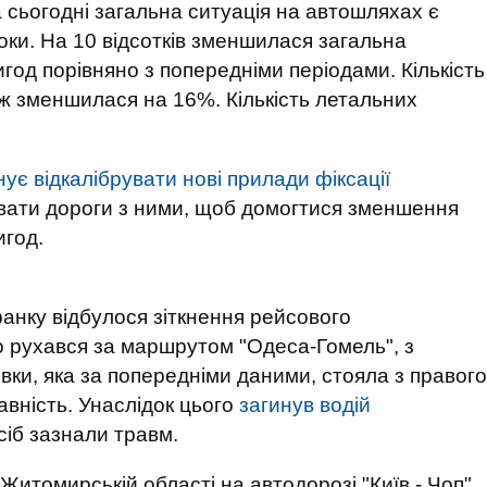
 сьогодні загальна ситуація на автошляхах є
оки. На 10 відсотків зменшилася загальна
год порівняно з попередніми періодами. Кількість
ж зменшилася на 16%. Кількість летальних
нує відкалібрувати нові прилади фіксації
ювати дороги з ними, щоб домогтися зменшення
игод.
ранку відбулося зіткнення рейсового
о рухався за маршрутом "Одеса-Гомель", з
вки, яка за попередніми даними, стояла з правого
авність. Унаслідок цього
загинув водій
осіб зазнали травм.
 Житомирській області на автодорозі "Київ - Чоп"