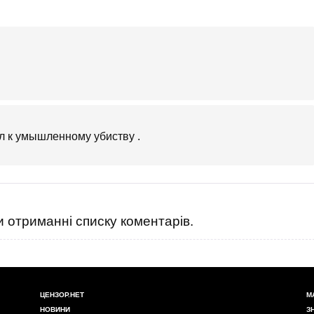
л к умышленному убиству .
 отриманні списку коментарів.
ЦЕНЗОР.НЕТ
М
НОВИНИ
З