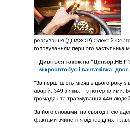
реагування (ДОАЗОР) Олексій Сергєє
головуванням першого заступника мі
Дивіться також на "Цензор.НЕТ"
мікроавтобус і вантажівка: дво
"За перші шість місяців цього року з
аварій, 349 з яких – з потерпілими. 
громадян та травмування 446 людей
За його словами, на сьогодні складе
фактами вчинення відповідних пра