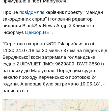
прямувало в порт Маріуполя.
Про це
повідомляє
керівник проекту "Майдан
закордонних справ" і головний редактор
видання BlackSeaNews Андрій Клименко,
інформує
Цензор.НЕТ.
"Берегова охорона ФСБ РФ приблизно об
11:30 24.07.18 за 20 миль / 37 км на південь від
Бердянської коси затримала голландське
судно ZUIDVLIET (IMO: 9629809, DWT 3850 t)
на шляху до Маріуполя. Перед цим судно
чекало проходу Керченською протокою 24
години. А вперше було затримано 19.05.18", -
написав він.