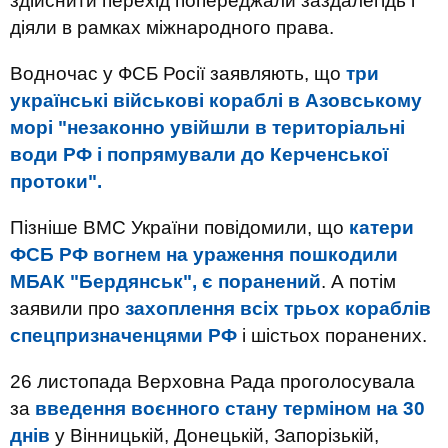
здійснити перехід попереджали заздалегідь і
діяли в рамках міжнародного права.
Водночас у ФСБ Росії заявляють, що
три
українські військові кораблі в Азовському
морі "незаконно увійшли в територіальні
води РФ і попрямували до Керченської
протоки".
Пізніше ВМС України повідомили, що
катери
ФСБ РФ вогнем на ураження пошкодили
МБАК "Бердянськ", є поранений
. А потім
заявили про
захоплення всіх трьох кораблів
спецпризначенцями РФ
і шістьох поранених.
26 листопада Верховна Рада проголосувала
за
введення воєнного стану терміном на 30
днів
у Вінницькій, Донецькій, Запорізькій,