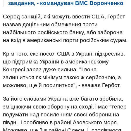
завдання, - командувач ВМС Воронченко
Серед санкцій, які можуть ввести США, Гербст
назвав доцільним обмеження проти
найбільшого російського банку, або заборона
на вхід в американські порти російським судам.
Крім того, екс-посол США в Україні підкреслив,
що підтримка України в американському
Конгресі зараз дуже сильна. "І вона
залишиться як мінімум такою ж серйозною, а
можливо, ще й посилиться", - вважає Гербст.
За його словами Україна вже багато зробила,
зміцнюючи свою оборону на сході, і має "тепер
подумати над посиленням своєї оборони на
півдні. І особливо в районі Азовського моря.
Можливо, ще й в районі Одеси. І, сподіваюся,