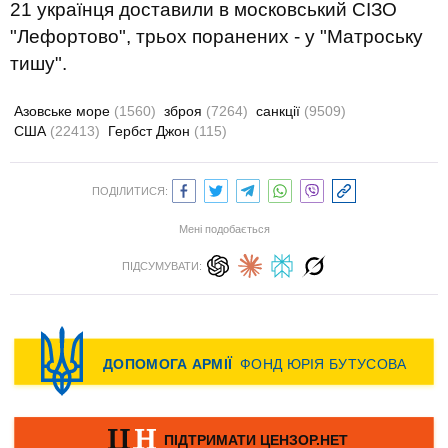
21 українця доставили в московський СІЗО
"Лефортово", трьох поранених - у "Матроську
тишу".
Азовське море
(1560)
зброя
(7264)
санкції
(9509)
США
(22413)
Гербст Джон
(115)
ПОДІЛИТИСЯ:
Мені подобається
ПІДСУМУВАТИ: