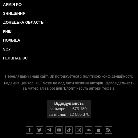
АРМІЯ РФ
ЗНИЩЕННЯ
ДОНЕЦЬКА ОБЛАСТЬ
КИЇВ
ПОЛЬЩА
ЗСУ
ГЕНШТАБ ЗС
Переглядаючи наш сайт, Ви погоджуєтеся з
політикою конфіденційності
.
Редакція Цензор.НЕТ може не поділяти позицію авторів. Відповідальність
за матеріали в розділі "Блоги" несуть автори текстів.
Відвідуваність
за вчора
673 189
за місяць
12 586 370