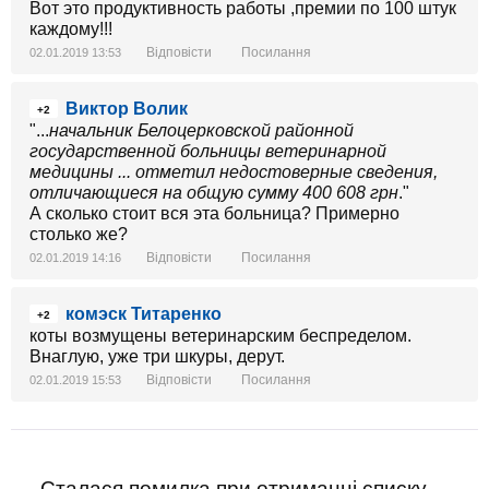
Вот это продуктивность работы ,премии по 100 штук
каждому!!!
Відповісти
Посилання
02.01.2019 13:53
Виктор Волик
+2
"...
начальник Белоцерковской районной
государственной больницы ветеринарной
медицины ... отметил недостоверные сведения,
отличающиеся на общую сумму 400 608 грн
."
А сколько стоит вся эта больница? Примерно
столько же?
Відповісти
Посилання
02.01.2019 14:16
комэск Титаренко
+2
коты возмущены ветеринарским беспределом.
Внаглую, уже три шкуры, дерут.
Відповісти
Посилання
02.01.2019 15:53
Сталася помилка при отриманні списку