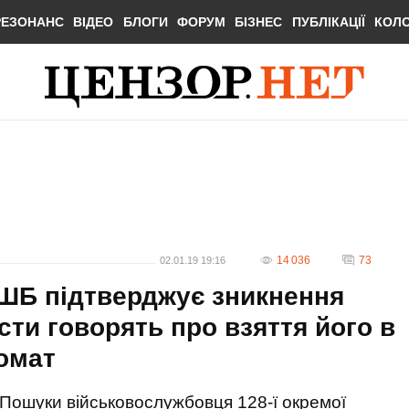
РЕЗОНАНС
ВІДЕО
БЛОГИ
ФОРУМ
БІЗНЕС
ПУБЛІКАЦІЇ
КОЛ
14 036
73
02.01.19 19:16
ШБ підтверджує зникнення
исти говорять про взяття його в
томат
Пошуки військовослужбовця 128-ї окремої