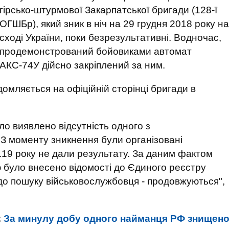
гірсько-штурмової Закарпатської бригади (128-ї
ОГШБр), який зник в ніч на 29 грудня 2018 року на
сході України, поки безрезультативні. Водночас,
продемонстрований бойовиками автомат
АКС-74У дійсно закріплений за ним.
домляється на офіційній сторінці бригади в
уло виявлено відсутність одного з
 З моменту зникнення були організовані
1.19 року не дали результату. За даним фактом
ю було внесено відомості до Єдиного реєстру
до пошуку військовослужбовця - продовжуються",
:
За минулу добу одного найманця РФ знищен