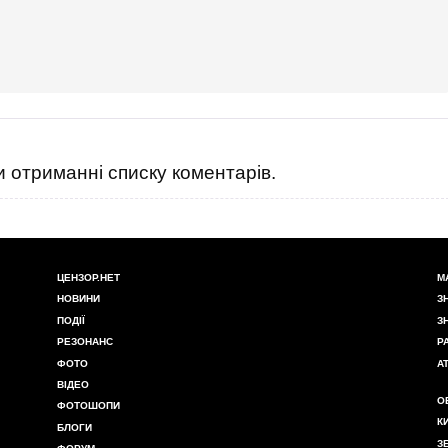
 отриманні списку коментарів.
ЦЕНЗОР.НЕТ
М
НОВИНИ
З
ПОДІЇ
З
РЕЗОНАНС
Р
ФОТО
А
ВІДЕО
О
ФОТОШОПИ
К
БЛОГИ
З