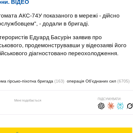
они. ВIДЕО
омата АКС-74У показаного в мережі - дійсно
службовцем", - додали в бригаді.
терористів Едуард Басурін заявив про
йськового, продемонструвавши у відеозаяві його
 військового діагностовано переохолодження.
ема гірсько-піхотна бригада
(163)
операція Об’єднаних сил
(6705)
ПІДСУМУВАТИ:
Мені подобається