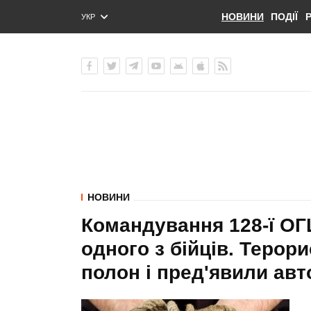
НОВИНИ
ПОДІЇ
УКР
ENG
РУС
НОВИНИ
Командування 128-ї ОГ
одного з бійців. Терор
полон і пред'явили ав