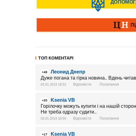
ТОП КОМЕНТАРІ
Леонид Днепр
+48
Дуже погана та гірка новина.. Вдень читав
Відповісти
Посилання
02.01.2019 18:52
Ksenia VB
+20
Горілочку можуть купити і на нашій стороні
Не треба одразу судити..
Відповісти
Посилання
02.01.2019 18:59
Ksenia VB
+17