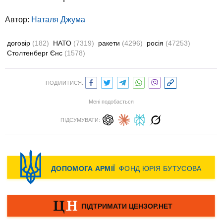
Автор:
Наталя Джума
договір
(182)
НАТО
(7319)
ракети
(4296)
росія
(47253)
Столтенберг Єнс
(1578)
ПОДІЛИТИСЯ:
Мені подобається
ПІДСУМУВАТИ: