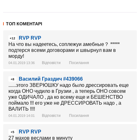
ТОП КОМЕНТАРІ
RVP RVP
+12
На что вы надеетесь, соплежуи амебные？ *****
подтерся всеми договорами и швырнул вам в
морду!
Відповісти
Посилання
04.01.2019 13:36
Василий Граздич #439066
+8
......этого ЗВЕРЮШКУ надо было дрессировать еще
когда ОНО чудило в Грузии , а теперь ОНО совсем
уже ОДИЧАЛО , да ко всему еще и БЕШЕНСТВО
поймало !!! его уже не ДРЕССИРОВАТЬ надо , а
ВАЛИТЬ !!!!
Відповісти
Посилання
04.01.2019 14:01
RVP RVP
+5
27 махов веслами в минуту