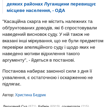
деяких районах Луганщини перевищує
місцеве населення, - ОДА
"Касаційна скарга не містить належних та
обґрунтованих доводів, які б спростовували
наведений висновок суду. У ній також не
вказані інші міркування, що не були предметом
перевірки апеляційного суду і щодо яких не
наведено мотиви відхилення такого
аргументу", - йдеться в постанові.
Постанова набирає законної сили з дня її
ухвалення, є остаточною і оскарженню не
підлягає.
Автор:
Христина Бедрик
Верховний Суд
(871)
Кабмін
(6919)
соцвиплати
(215)