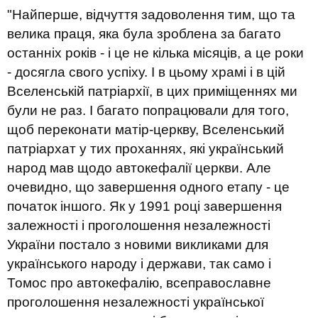
"Найперше, відчуття задоволення тим, що та
велика праця, яка була зроблена за багато
останніх років - і це не кілька місяців, а це роки
- досягла свого успіху. І в цьому храмі і в цій
Вселенській патріархії, в цих приміщеннях ми
були не раз. І багато попрацювали для того,
щоб переконати матір-церкву, Вселенський
патріархат у тих проханнях, які український
народ мав щодо автокефалії церкви. Але
очевидно, що завершення одного етапу - це
початок іншого. Як у 1991 році завершення
залежності і проголошення незалежності
України постало з новими викликами для
українського народу і держави, так само і
Томос про автокефалію, всеправославне
проголошення незалежності української