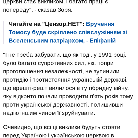
церкви стає викликом, і багато праці є
попереду", - сказав Зоря.
Читайте на "Цензор.НЕТ":
Вручення
Томосу буде скріплено співслужінням зі
Вселенським патріархом, - Епіфаній
"І не треба забувати, що як тоді, у 1991 році,
було багато супротивних сил, які, попри
проголошення незалежності, не зупинили
протидію і протистояння українській державі,
що врешті-решт вилилося в ту гібридну війну,
яку відкрито почали проводити п’ять років тому
проти української державності, полишивши
надію іншим чином її зруйнувати.
Очевидно, що всі ці виклики будуть стояти
перед Україною і українською церквою в