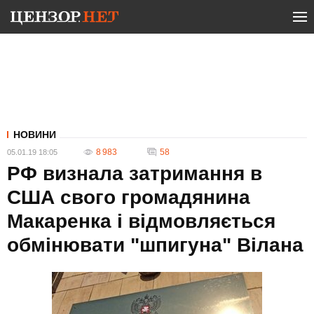
НОВИНИ
8 983
58
05.01.19 18:05
РФ визнала затримання в
США свого громадянина
Макаренка і відмовляється
обмінювати "шпигуна" Вілана