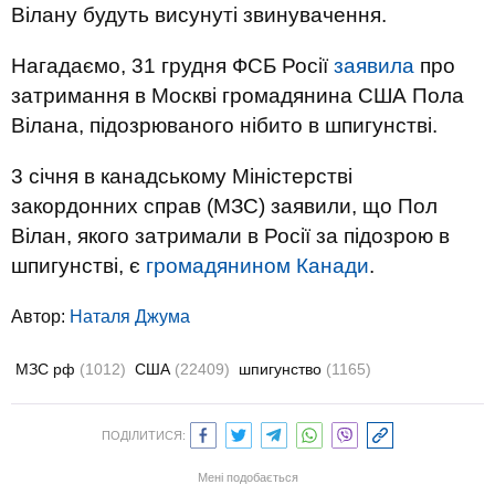
Вілану будуть висунуті звинувачення.
Нагадаємо, 31 грудня ФСБ Росії
заявила
про
затримання в Москві громадянина США Пола
Вілана, підозрюваного нібито в шпигунстві.
3 січня в канадському Міністерстві
закордонних справ (МЗС) заявили, що Пол
Вілан, якого затримали в Росії за підозрою в
шпигунстві, є
громадянином Канади
.
Автор:
Наталя Джума
МЗС рф
(1012)
США
(22409)
шпигунство
(1165)
ПОДІЛИТИСЯ:
Мені подобається