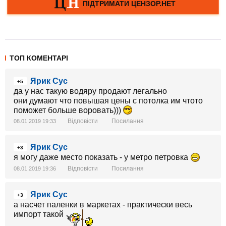
ТОП КОМЕНТАРІ
Ярик Сус
+5
да у нас такую водяру продают легально
они думают что повышая цены с потолка им чтото
поможет больше воровать)))
Відповісти
Посилання
08.01.2019 19:33
Ярик Сус
+3
я могу даже место показать - у метро петровка
Відповісти
Посилання
08.01.2019 19:36
Ярик Сус
+3
а насчет паленки в маркетах - практически весь
импорт такой