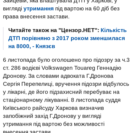
Зайцевій, яка влаштувала ДТП у Харкові, у
вигляді
утримання
під вартою на 60 діб без
права внесення застави.
Читайте також на "Цензор.НЕТ":
Кількість
ДТП порівняно з 2017 роком зменшилася
на 8000, - Князєв
6 листопада було оголошено про підозру за ч.3
ст. 286 водієві Volkswagen Touareg Геннадію
Дронову. За словами адвоката Г.Дронова
Сергія Перепелиці, вручення підозри відбулось
у лікарні, де його підзахисний перебуває на
стаціонарному лікуванні. 8 листопада суддя
Київського райсуду Харкова визначив
запобіжний захід Г.Дронову у вигляді
утримання під вартою без можливості
внесення застави.