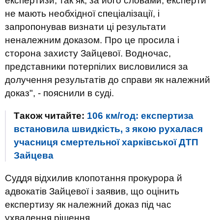
експертизи, так як, за його словами, експерти
не мають необхідної спеціалізації, і
запропонував визнати ці результати
неналежним доказом. Про це просила і
сторона захисту Зайцевої. Водночас,
представники потерпілих висловилися за
долучення результатів до справи як належний
доказ", - пояснили в суді.
Також читайте:
106 км/год: експертиза
встановила швидкість, з якою рухалася
учасниця смертельної харківської ДТП
Зайцева
Суддя відхилив клопотання прокурора й
адвокатів Зайцевої і заявив, що оцінить
експертизу як належний доказ під час
ухвалення рішення.