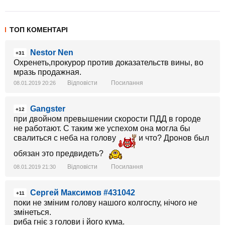
ТОП КОМЕНТАРІ
Nestor Nen
+31
Охренеть,прокурор против доказательств вины, во
мразь продажная.
Відповісти
Посилання
08.01.2019 20:26
Gangster
+12
при двойном превышении скорости ПДД в городе
не работают. С таким же успехом она могла бы
свалиться с неба на голову
и что? Дронов был
обязан это предвидеть?
Відповісти
Посилання
08.01.2019 21:30
Сергей Максимов #431042
+11
поки не зміним голову нашого колгоспу, нічого не
змінеться.
риба гніє з голови і його кума.