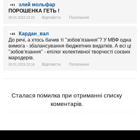
злий мольфар
+61
ПОРОШЕНКА ГЕТЬ !
Відповісти
Посилання
08.01.2019 23:23
Кардан_вал
+45
До речі, а хтось бачив ті "зобов'язання"? У МВФ одна
вимога - збалансування бюджетних видатків. А всі ці
"зобов'язання" - епілог колективної творчості соєвих
мародерів.
Відповісти
Посилання
08.01.2019 23:16
Сталася помилка при отриманні списку
коментарів.