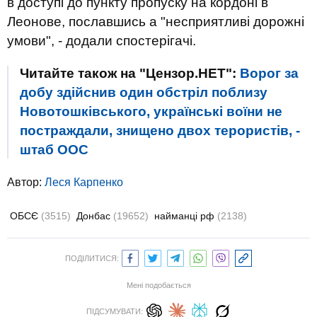
в доступі до пункту пропуску на кордоні в
Леонове, пославшись а "несприятливі дорожні
умови", - додали спостерігачі.
Читайте також на "Цензор.НЕТ":
Ворог за
добу здійснив один обстріл поблизу
Новотошківського, українські воїни не
постраждали, знищено двох терористів, -
штаб ООС
Автор:
Леся Карпенко
ОБСЄ
(3515)
Донбас
(19652)
найманці рф
(2138)
ПОДІЛИТИСЯ:
Мені подобається
ПІДСУМУВАТИ: