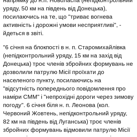
напрямку до н.п. Новоласпа (непідконтрольний
уряду, 50 км на південь від Донецька),
посилаючись на те, що "триває вогнева
активність і дорожні умови несприятливі", -
йдеться в звіті.
"6 січня на блокпості в н. п. Старомихайлівка
(непідконтрольний уряду, 15 км на захід від
Донецька) троє членів збройних формувань не
дозволили патрулю Місії проїхати до
населеного пункту, посилаючись на
"відсутність попереднього повідомлення про
наміри СММ" і "непрохідні дороги через зимову
погоду". 6 січня біля н. п. Леонова (кол.
Червоний Жовтень, непідконтрольний уряду,
82 км на південь від Луганська) троє членів
збройних формувань відмовили патрулю Місії