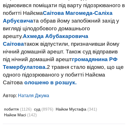
відмовився поміщати під варту підозрюваного в
побитті Найєма
Саітова Магомеда-Саліха
Арбуєвича
та обрав йому запобіжний захід у
вигляді цілодобового домашнього
арешту.
Ахмеда Абубакаровича
Саітова
також відпустили, призначивши йому
нічний домашній арешт. Також суд відправив
під нічний домашній арешт
громадянина РФ
Темербулатова.
2 травня стало відомо, що ще
одного підозрюваного у побитті Найєма
Саітова
олошено в розшук.
Автор:
Наталя Джума
побиття
(1126)
суд
(8976)
Найєм Мустафа
(341)
Найєм Масі
(142)