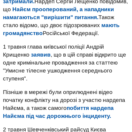
затримали.
Нардеп Сергій Лещенко повідомив,
що
Найєм прооперований, а нападники
намагаються "вирішити" питання.
Також
стало відомо, що двоє підозрюваних
мають
громадянство
Російської Федерації.
1 травня глава київської поліції Андрій
Крищенко
заявив
, що в цій справі відкрито ще
одне кримінальне провадження за статтею
"Умисне тілесне ушкодження середнього
ступеня".
Пізніше в мережі були оприлюднені відео
початку конфлікту на дорозі з участю нардепа
Найєма, а також самого
побиття нардепа
Найєма під час дорожнього інциденту.
2 травня Шевченківський райсуд Києва