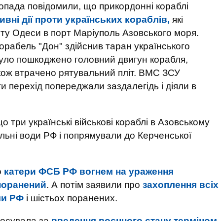
опада повідомили, що прикордонні кораблі
вні дії проти українських кораблів,
які
рту Одеси в порт Маріуполь Азовського моря.
орабель "Дон" здійснив таран українського
було пошкоджено головний двигун корабля,
кож втрачено рятувальний пліт. ВМС ЗСУ
и перехід попереджали заздалегідь і діяли в
що три українські військові кораблі в Азовському
альні води РФ і попрямували до Керченської
о
катери ФСБ РФ вогнем на ураження
поранений
. А потім заявили про
захоплення всіх
ми РФ
і шістьох поранених.
лосувала за
введення воєнного стану терміном