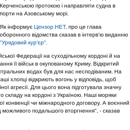
Керченською протокою і направляти судна в
порти на Азовському морі.
Як інформує
Цензор.НЕТ,
про це глава
оборонного відомства сказав в інтерв'ю виданню
"Урядовий кур'єр".
ійської Федерації на суходільному кордоні й на
ння її військ в окупованому Криму. Відкритий
ейтральних водах був для нас несподіваним. На
аші хлопці відкриють вогонь у відповідь, щоб
ої агресії. Для цього вона підготувала значну
ого складу на кордоні з Україною. Наші моряки
ої конвенції чи міжнародного договору. А воєнний
д можливого подальшого вторгнення", - сказав