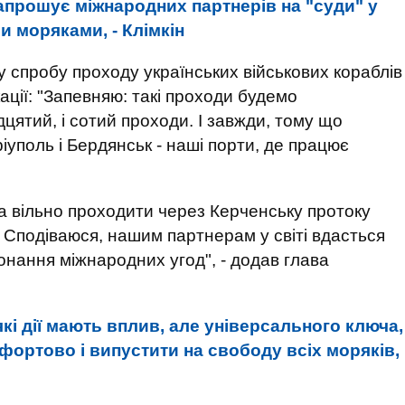
апрошує міжнародних партнерів на "суди" у
 моряками, - Клімкін
у спробу проходу українських військових кораблів
ції: "Запевняю: такі проходи будемо
адцятий, і сотий проходи. І завжди, тому що
іуполь і Бердянськ - наші порти, де працює
а вільно проходити через Керченську протоку
ь. Сподіваюся, нашим партнерам у світі вдасться
онання міжнародних угод", - додав глава
кі дії мають вплив, але універсального ключа,
фортово і випустити на свободу всіх моряків,