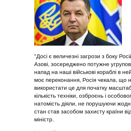
"Досі є величезні загрози з боку Рос
Азові, зосереджено потужне угрупова
напад на наші військові кораблі в н
моє переконання, Росія чекала, що н
використати це для початку масштабн
кількість техніки, озброєнь і особов
натомість діяли, не порушуючи жодн
стан став засобом захисту країни ві
міністр.