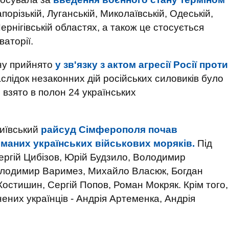
апорізькій, Луганській, Миколаївській, Одеській,
Чернігівській областях, а також це стосується
ваторії.
ну прийнято
у зв'язку з актом агресії Росії проти
слідок незаконних дій російських силовиків було
 взято в полон 24 українських
Київський
райсуд Сімферополя почав
иманих українських військових моряків.
Під
ергій Цибізов, Юрій Будзило, Володимир
олодимир Варимез, Михайло Власюк, Богдан
Костишин, Сергій Попов, Роман Мокряк. Крім того,
ених українців - Андрія Артеменка, Андрія