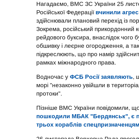
Нагадаємо, ВМС ЗС України 25 лист
Російської Федерації
вчинили агреси
здійснювали плановий перехід із по
Зокрема, російський прикордонний к
рейдового буксира, внаслідок чого 
обшивку і леєрне огородження, а та
підкреслюють, що про намір здійснит
рамках міжнародного права.
Водночас у
ФСБ Росії заявляють
, 
морі "незаконно увійшли в територі
протоки".
Пізніше ВМС України повідомили, щ
пошкодили МБАК "Бердянськ", є 
трьох кораблів спецпризначенця
26 листопада Верховна Рада прого