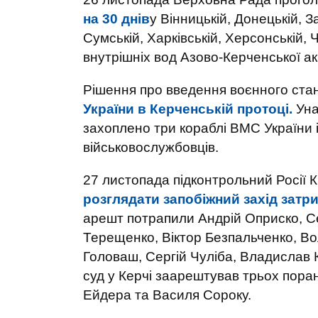
на 30 днів
у Вінницькій, Донецькій, З
Сумській, Харківській, Херсонській, 
внутрішніх вод Азово-Керченської ак
Рішення про введення воєнного ста
України в Керченській протоці.
Уна
захоплено три кораблі ВМС України і
військовослужбовців.
27 листопада підконтрольний Росії 
розглядати запобіжний захід затр
арешт потрапили Андрій Оприско, С
Терещенко, Віктор Безпальченко, В
Головаш, Сергій Чуліба, Владислав 
суд у Керчі заарештував трьох поран
Ейдера та Василя Сороку.