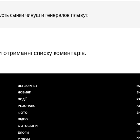
пусть сынки чинуш и генералов плывут.
 отриманні списку коментарів.
ЦЕНЗОР.НЕТ
М
НОВИНИ
З
ПОДІЇ
Р
РЕЗОНАНС
А
ФОТО
З
ВІДЕО
О
ФОТОШОПИ
З
БЛОГИ
К
ФОРУМ