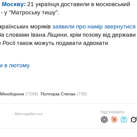
в Москву:
21 українця доставили в московський
- у "Матроську тишу".
країнських моряків
заявили про намір звернутися
а словами Івана Ліщини, крім позову від держави
и Росії також можуть подавати адвокати
и в лютому.
Міноборони
(7248)
Полторак Степан
(739)
ПІДСУМУВАТИ:
Мені подобається