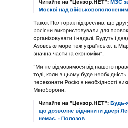
Читайте на "Цензор.НЕТ":
МЗС з
Москві над військовополоненими
Також Полторак підкреслив, що друг
росіяни використовували для провока
організовувати і надалі. Будуть і дв
Азовське море теж українське, а Мар
значна частина економіки".
"Ми не відмовимося від нашого прав
тоді, коли в цьому буде необхідніст
переконати Росію в необхідності вик
Міноборони.
Читайте на "Цензор.НЕТ":
Будь-я
що дозволяє відчинити двері Ле
немає, - Полозов