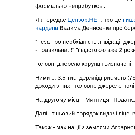
формально неприбуткові.
Як передає
Цензор.НЕТ
, про це
пиш
нардепа
Вадима Денисенка про борот
"Теза про необхідність ліквідації дже
- правильна. Я її відстоюю вже 2 рок
Головні джерела корупції визначені -
Ними є: 3,5 тис. держпідприємств (7
доходи з них - головне джерело політ
На другому місці - Митниця і Податк
Далі - тіньовий порядок видачі ліценз
Також - махінації з землями Аграрної