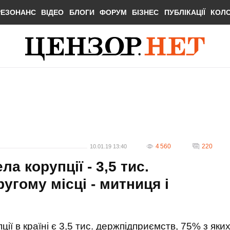
РЕЗОНАНС
ВІДЕО
БЛОГИ
ФОРУМ
БІЗНЕС
ПУБЛІКАЦІЇ
КОЛ
4 560
220
10.01.19 13:40
а корупції - 3,5 тис.
угому місці - митниця і
ї в країні є 3,5 тис. держпідприємств, 75% з яки