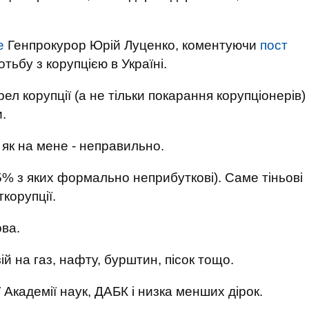
е
Генпрокурор Юрій Луценко, коментуючи
пост
ьбу з корупцією в Україні.
рел корупції (а не тільки покарання корупціонерів)
и.
 як на мене - неправильно.
5% з яких формально неприбуткові). Саме тіньові
корупції.
ова.
ій на газ, нафту, бурштин, пісок тощо.
 Академії наук, ДАБК і низка менших дірок.