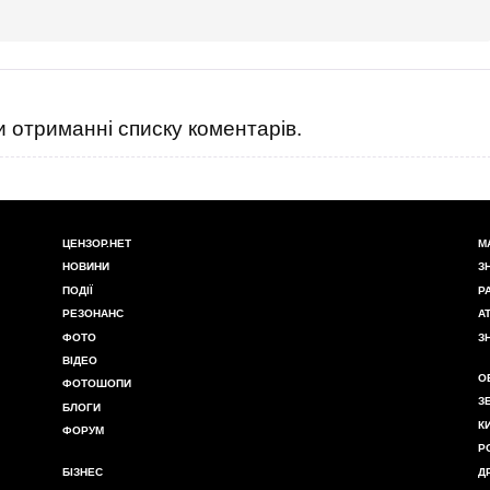
 отриманні списку коментарів.
ЦЕНЗОР.НЕТ
М
НОВИНИ
З
ПОДІЇ
Р
РЕЗОНАНС
А
ФОТО
З
ВІДЕО
О
ФОТОШОПИ
З
БЛОГИ
К
ФОРУМ
Р
БІЗНЕС
Д