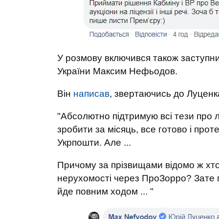
У розмову включився також заступник
України Максим Нефьодов.
Він
написав
, звертаючись до Луценк
"Абсолютно підтримую всі тези про л
зробити за місяць, все готово і про
Укрпошти. Але ...
Причому за прізвищами відомо ж хто
нерухомості через ПроЗорро? Зате п
йде повним ходом ... "