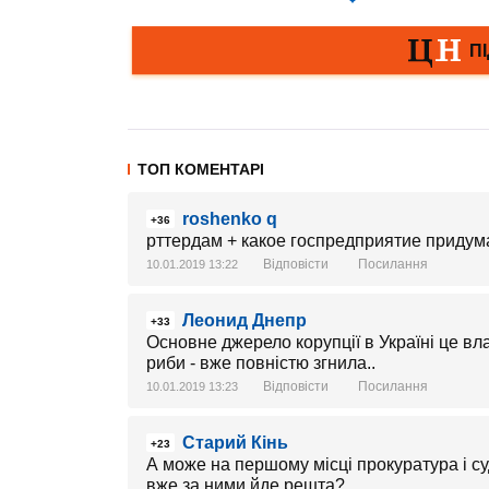
ТОП КОМЕНТАРІ
roshenko q
+36
рттердам + какое госпредприятие придум
Відповісти
Посилання
10.01.2019 13:22
Леонид Днепр
+33
Основне джерело корупції в Україні це вла
риби - вже повністю згнила..
Відповісти
Посилання
10.01.2019 13:23
Cтарий Кінь
+23
А може на першому місці прокуратура і су
вже за ними йде решта?