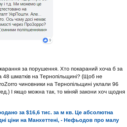
карання за порушення. Хто покараний хоча б за
а 48 шматків на Тернопільщині? (Щоб не
oZorro чиновники на Тернопільщині уклали 96
Ред.) І якщо можна так, то міняй закони хоч щодня
одано за $16,6 тис. за м кв. Це абсолютна
ні ціни на Манхеттені, - Нефьодов про малу