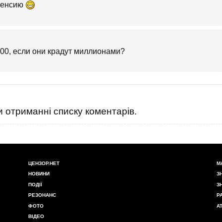
 пенсию
-400, если они крадут миллионами?
 отриманні списку коментарів.
ЦЕНЗОР.НЕТ
М
НОВИНИ
З
ПОДІЇ
З
РЕЗОНАНС
Р
ФОТО
А
ВІДЕО