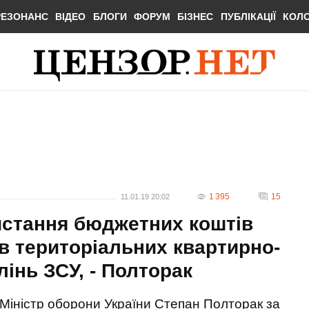
РЕЗОНАНС
ВІДЕО
БЛОГИ
ФОРУМ
БІЗНЕС
ПУБЛІКАЦІЇ
КОЛ
1 395
15
11.01.19 20:02
истання бюджетних коштів
в територіальних квартирно-
інь ЗСУ, - Полторак
Міністр оборони України Степан Полторак за