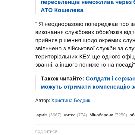
переселенців неможлива через б
АТО Кошелева
" Я неодноразово попереджав про за
виконання службових обов’язків від
прийняв рішення щодо окремих служб
звільнено з військової служби за сл
територіальних КЕУ, ще одного офі
званні, а іншого понижено на посаді",
Також читайте:
Солдати і сержа
можуть отримати компенсацію з
Автор:
Христина Бедрик
армія
(3667)
житло
(774)
Міноборони
(7250)
об
ПОДІЛИТИСЯ: