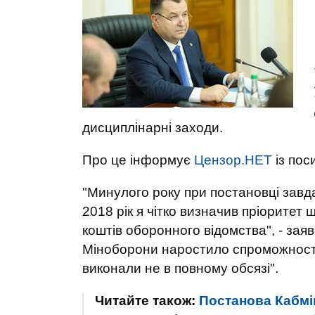
дисциплінарні заходи.
Про це інформує
Цензор.НЕТ
із по
"Минулого року при постановці зав
2018 рік я чітко визначив пріорите
коштів оборонного відомства", - зая
Міноборони наростило спроможності
виконали не в повному обсязі".
Читайте також:
Постанова Кабмі