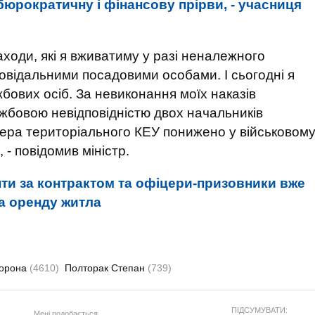
юрократичну і фінансову прірви, - учасниця
ходи, які я вживатиму у разі неналежного
повідальними посадовими особами. І сьогодні я
ових осіб. За невиконання моїх наказів
ужбовою невідповідністю двох начальників
цера територіального КЕУ понижено у військовом
 - повідомив міністр.
нти за контрактом та офіцери-призовники вже
а оренду житла
орона
(4610)
Полторак Степан
(739)
ПІДСУМУВАТИ:
Мені подобається