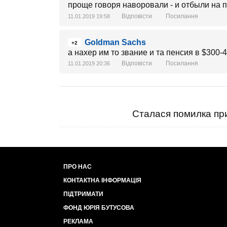
проще говоря наворовали - и отбыли на
Відповісти
Посилання
11.01.2019 19:58
Goldman Sachs
+2
а нахер им то звание и та пенсия в $300
Відповісти
Посилання
11.01.2019 20:36
Сталася помилка при
ПРО НАС
КОНТАКТНА ІНФОРМАЦІЯ
ПІДТРИМАТИ
ФОНД ЮРІЯ БУТУСОВА
РЕКЛАМА