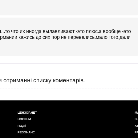
...то что их иногда вылавливают -это плюс.а вообще -это
рмании кажись до сих пор не перевелись.мало того,дали
 отриманні списку коментарів.
ЦЕНЗОР.НЕТ
М
НОВИНИ
З
ПОДІЇ
А
РЕЗОНАНС
Р