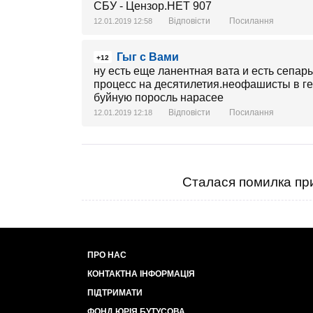
Відповісти
Посилання
12.01.2019 12:58
Гыг с Вами
+12
ну есть еще ланентная вата и есть сепары
процесс на десятилетия.неофашисты в ге
буйную поросль нарасее
Відповісти
Посилання
12.01.2019 12:18
Сталася помилка при
ПРО НАС
КОНТАКТНА ІНФОРМАЦІЯ
ПІДТРИМАТИ
ФОНД ЮРІЯ БУТУСОВА