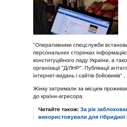
"Оперативники спецслужби встанови
персональних сторінках інформацію 
конституційного ладу України, а так
організації "Д/ЛНР". Публікації агіт
інтернет-видань і сайтів бойовиків" 
Жінку затримали за місцем проживанн
до країни-агресора.
Читайте також:
За рік заблокова
використовували для гібридної в