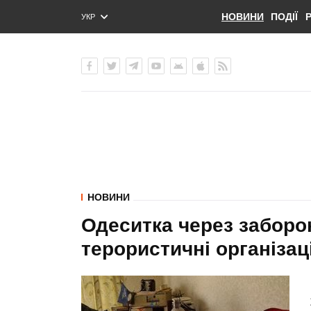
НОВИНИ
ПОДІЇ
УКР
ENG
РУС
НОВИНИ
Одеситка через заборо
терористичні організаці