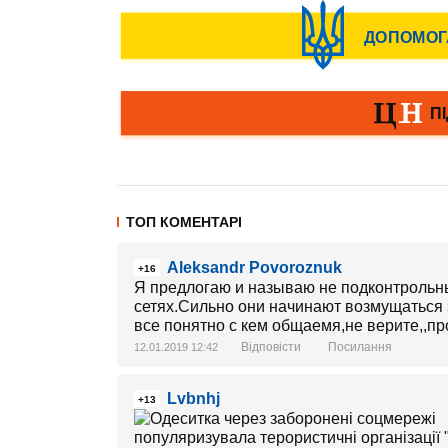
ТОП КОМЕНТАРІ
Aleksandr Povoroznuk
+16
Я предлогаю и называю не подконтрольн
сетях.Сильно они начинают возмущаться 
все понятно с кем общаемя,не верите,,про
Відповісти
Посилання
12.01.2019 12:42
Lvbnhj
+13