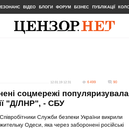
РЕЗОНАНС
ВІДЕО
БЛОГИ
ФОРУМ
БІЗНЕС
ПУБЛІКАЦІЇ
КОЛ
6 499
90
12.01.19 12:31
нені соцмережі популяризувала
ї "Д/ЛНР", - СБУ
Співробітники Служби безпеки України викрили
жительку Одеси, яка через заборонені російські