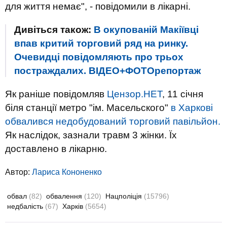
для життя немає", - повідомили в лікарні.
Дивіться також:
В окупованій Макіївці
впав критий торговий ряд на ринку.
Очевидці повідомляють про трьох
постраждалих. ВІДЕО+ФОТОрепортаж
Як раніше повідомляв
Цензор.НЕТ
, 11 січня
біля станції метро "ім. Масельского"
в Харкові
обвалився недобудований торговий павільйон.
Як наслідок, зазнали травм 3 жінки. Їх
доставлено в лікарню.
Автор:
Лариса Кононенко
обвал
(82)
обвалення
(120)
Нацполіція
(15796)
недбалість
(67)
Харків
(5654)