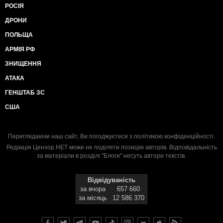
РОСІЯ
ДРОНИ
ПОЛЬЩА
АРМІЯ РФ
ЗНИЩЕННЯ
АТАКА
ГЕНШТАБ ЗС
США
Переглядаючи наш сайт, Ви погоджуєтеся з
політикою конфіденційності
.
Редакція Цензор.НЕТ може не поділяти позицію авторів. Відповідальність
за матеріали в розділі "Блоги" несуть автори текстів.
Відвідуваність
за вчора
657 660
за місяць
12 586 370