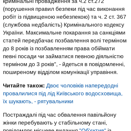
кримінальні провадження за ч.2 ст.272
(порушення правил безпеки під час виконання
робіт із підвищеною небезпекою) та ч. 2 ст. 367
(службова недбалість) Кримінального кодексу
України. Максимальне покарання за санкціями
статей передбачає позбавлення волі терміном
до 8 років із позбавленням права обіймати
певні посади чи займатися певною діяльністю
терміном до 3 років", - йдеться в повідомленні,
поширеному відділом комунікації управіння.
Читайте також:
Двоє чоловіків напередодні
провалилися під лід Київського водосховища,
їх шукають, - рятувальники
Постраждалі під час обвалення павільйону
жінки перебувають у стабільному стані,
повідомляє місцеве видання
"Об'єктив"
із