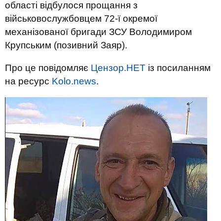
області відбулося прощання з
військовослужбовцем 72-ї окремої
механізованої бригади ЗСУ Володимиром
Крупським (позивний Заяр).
Про це повідомляє
Цензор.НЕТ
із посиланням
на ресурс
Kolo.news
.