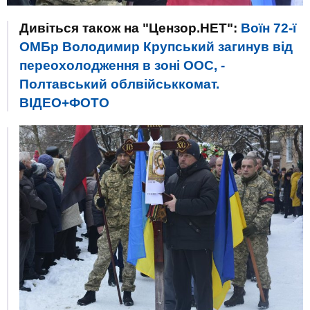
Дивіться також на "Цензор.НЕТ":
Воїн 72-ї
ОМБр Володимир Крупський загинув від
переохолодження в зоні ООС, -
Полтавський облвійськкомат.
ВІДЕО+ФОТО