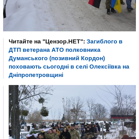
Читайте на "Цензор.НЕТ":
Загиблого в
ДТП ветерана АТО полковника
Думанського (позивний Кордон)
поховають сьогодні в селі Олексіївка на
Дніпропетровщині