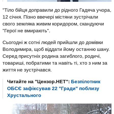
"Тіло бійця доправили до рідного Гадяча учора,
12 січня. Пізно ввечері містяни зустрічали
свого земляка живим коридором, скандуючи
"Герої не вмирають".
Сьогодні ж сотні людей прийшли до домівки
Володимира, щоб віддати йому останню шану.
Серед присутніх родина загиблого, родичі,
товариші, побратими та навіть ті, хто з ним за
життя не зустрічався.
Читайте на "Цензор.НЕТ":
Безпілотник
ОБСЄ зафіксував 22 "Гради" поблизу
Хрустального