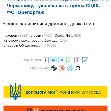
Чермалику, - українська сторона СЦКК.
ФОТОрепортаж
У воїна залишилися дружина, дочка і син.
похорон
(1312)
втрати
(4768)
Осока Ян
(1424)
72 окрема механізована бригада
(260)
операція Об’єднаних сил
(6705)
ПОДІЛИТИСЯ:
ПІДСУМУВАТИ: