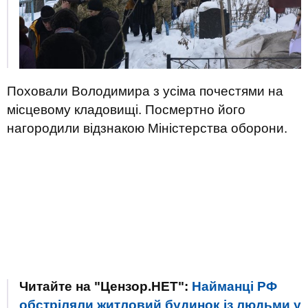
Поховали Володимира з усіма почестями на
місцевому кладовищі. Посмертно його
нагородили відзнакою Міністерства оборони.
Читайте на "Цензор.НЕТ":
Найманці РФ
обстріляли житловий будинок із людьми у