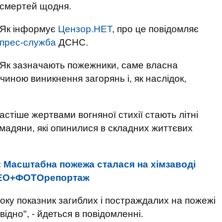
смертей щодня.
Як інформує
Цензор.НЕТ
, про це повідомляє
прес-служба
ДСНС.
Як зазначають пожежники, саме власна
чиною виникнення загорянь і, як наслідок,
астіше жертвами вогняної стихії стають літні
ромадяни, які опинилися в складних життєвих
:
Масштабна пожежа сталася на хімзаводі
ІДЕО+ФОТОрепортаж
оку показник загиблих і постраждалих на пожежі
ідно", - йдеться в повідомленні.