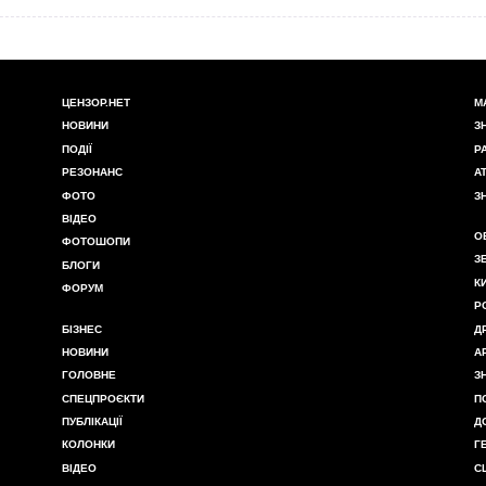
ЦЕНЗОР.НЕТ
М
НОВИНИ
З
ПОДІЇ
Р
РЕЗОНАНС
А
ФОТО
З
ВІДЕО
О
ФОТОШОПИ
З
БЛОГИ
К
ФОРУМ
Р
БІЗНЕС
Д
НОВИНИ
А
ГОЛОВНЕ
З
СПЕЦПРОЄКТИ
П
ПУБЛІКАЦІЇ
Д
КОЛОНКИ
Г
ВІДЕО
С