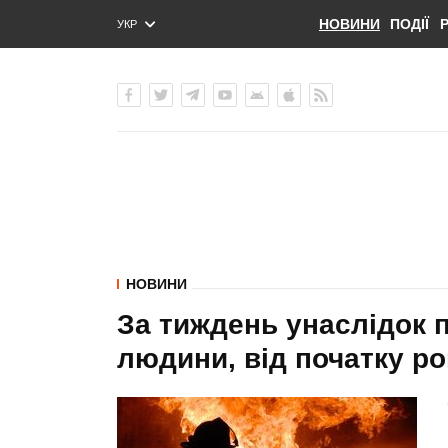
НОВИНИ
ПОДІЇ
УКР
ENG
РУС
НОВИНИ
За тиждень унаслідок п
людини, від початку ро