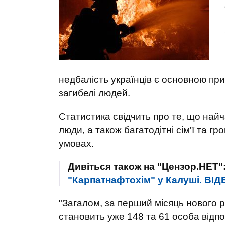
недбалість українців є основною при
загибелі людей.
Статистика свідчить про те, що найч
люди, а також багатодітні сім'ї та г
умовах.
Дивіться також на "Цензор.НЕТ"
"Карпатнафтохім" у Калуші. В
"Загалом, за перший місяць нового р
становить уже 148 та 61 особа відпов