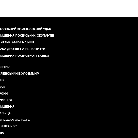
АСОВАНИЙ КОМБІНОВАНИЙ УДАР
НИЩЕННЯ РОСІЙСЬКИХ ОКУПАНТІВ
АКЕТНА АТАКА НА КИЇВ
ТАКА ДРОНІВ НА РЕГІОНИ РФ
НИЩЕННЯ РОСІЙСЬКОЇ ТЕХНІКИ
БСТРІЛ
ЕЛЕНСЬКИЙ ВОЛОДИМИР
ИЇВ
ОСІЯ
РОНИ
РМІЯ РФ
НИЩЕННЯ
ОЛЬЩА
ОНЕЦЬКА ОБЛАСТЬ
ЕНШТАБ ЗС
ША