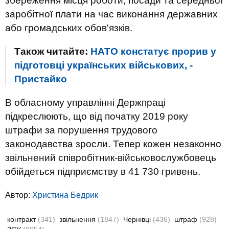
збереження місця роботи, посади та середньої
заробітної плати на час виконання державних
або громадських обов'язків.
Також читайте:
НАТО констатує прорив у
підготовці українських військових, -
Пристайко
В обласному управлінні Держпраці
підкреслюють, що від початку 2019 року
штрафи за порушення трудового
законодавства зросли. Тепер кожен незаконно
звільнений співробітник-військовослужбовець
обійдеться підприємству в 41 730 гривень.
Автор:
Христина Бедрик
контракт
(341)
звільнення
(1847)
Чернівці
(436)
штраф
(928)