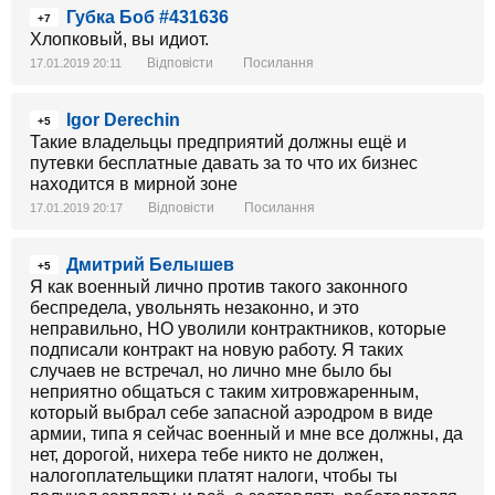
Губка Боб #431636
+7
Хлопковый, вы идиот.
Відповісти
Посилання
17.01.2019 20:11
Igor Derechin
+5
Такие владельцы предприятий должны ещё и
путевки бесплатные давать за то что их бизнес
находится в мирной зоне
Відповісти
Посилання
17.01.2019 20:17
Дмитрий Белышев
+5
Я как военный лично против такого законного
беспредела, увольнять незаконно, и это
неправильно, НО уволили контрактников, которые
подписали контракт на новую работу. Я таких
случаев не встречал, но лично мне было бы
неприятно общаться с таким хитровжаренным,
который выбрал себе запасной аэродром в виде
армии, типа я сейчас военный и мне все должны, да
нет, дорогой, нихера тебе никто не должен,
налогоплательщики платят налоги, чтобы ты