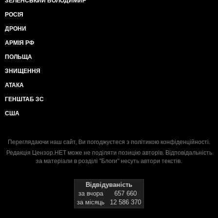
ЗЕЛЕНСЬКИЙ ВОЛОДИМИР
РОСІЯ
ДРОНИ
АРМІЯ РФ
ПОЛЬЩА
ЗНИЩЕННЯ
АТАКА
ГЕНШТАБ ЗС
США
Переглядаючи наш сайт, Ви погоджуєтеся з
політикою конфіденційності
.
Редакція Цензор.НЕТ може не поділяти позицію авторів. Відповідальність
за матеріали в розділі "Блоги" несуть автори текстів.
Відвідуваність
за вчора
657 660
за місяць
12 586 370